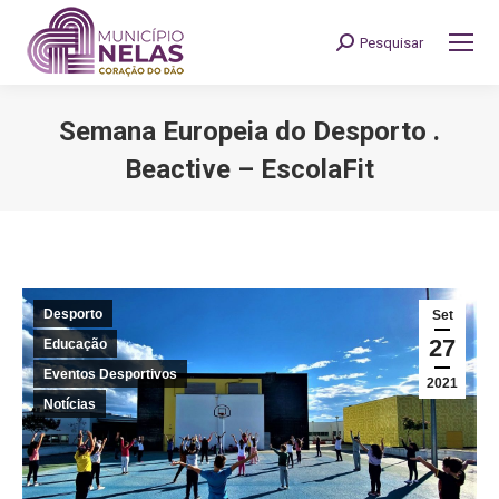
Pesquisar
Search:
Semana Europeia do Desporto .
Beactive – EscolaFit
You are here:
Desporto
Set
27
Educação
Eventos Desportivos
2021
Notícias