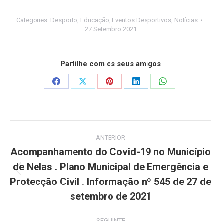
Categories:
Desporto
,
Educação
,
Eventos Desportivos
,
Notícias
27 Setembro 2021
Partilhe com os seus amigos
Share
Share
Share
Share
Share
on
on
on
on
on
Facebook
X
Pinterest
LinkedIn
WhatsApp
Post
ANTERIOR
navigation
Acompanhamento do Covid-19 no Município
de Nelas . Plano Municipal de Emergência e
Previous
Protecção Civil . Informação nº 545 de 27 de
post:
setembro de 2021
SEGUINTE