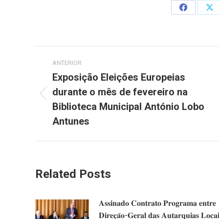
Share
Sh
on
on
Facebook
X
Post
ANTERIOR
navigation
Exposição Eleições Europeias
durante o mês de fevereiro na
Previous
Biblioteca Municipal António Lobo
post:
Antunes
Related Posts
𝐀𝐬𝐬𝐢𝐧𝐚𝐝𝐨 𝐂𝐨𝐧𝐭𝐫𝐚𝐭𝐨 𝐏𝐫𝐨𝐠𝐫𝐚𝐦𝐚 𝐞𝐧𝐭𝐫𝐞
𝐃𝐢𝐫𝐞𝐜̧𝐚̃𝐨-𝐆𝐞𝐫𝐚𝐥 𝐝𝐚𝐬 𝐀𝐮𝐭𝐚𝐫𝐪𝐮𝐢𝐚𝐬 𝐋𝐨𝐜𝐚𝐢