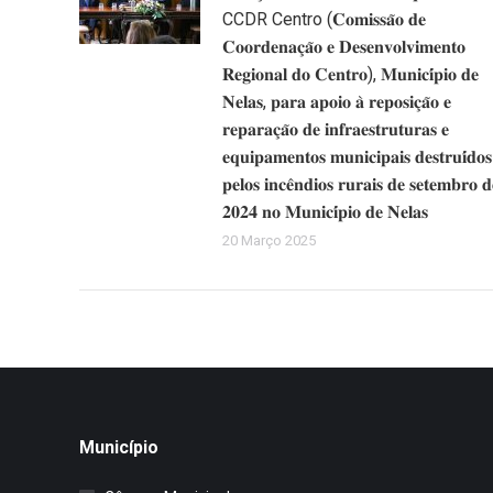
CCDR Centro (𝐂𝐨𝐦𝐢𝐬𝐬𝐚̃𝐨 𝐝𝐞
𝐂𝐨𝐨𝐫𝐝𝐞𝐧𝐚𝐜̧𝐚̃𝐨 𝐞 𝐃𝐞𝐬𝐞𝐧𝐯𝐨𝐥𝐯𝐢𝐦𝐞𝐧𝐭𝐨
𝐑𝐞𝐠𝐢𝐨𝐧𝐚𝐥 𝐝𝐨 𝐂𝐞𝐧𝐭𝐫𝐨), 𝐌𝐮𝐧𝐢𝐜𝐢́𝐩𝐢𝐨 𝐝𝐞
𝐍𝐞𝐥𝐚𝐬, 𝐩𝐚𝐫𝐚 𝐚𝐩𝐨𝐢𝐨 𝐚̀ 𝐫𝐞𝐩𝐨𝐬𝐢𝐜̧𝐚̃𝐨 𝐞
𝐫𝐞𝐩𝐚𝐫𝐚𝐜̧𝐚̃𝐨 𝐝𝐞 𝐢𝐧𝐟𝐫𝐚𝐞𝐬𝐭𝐫𝐮𝐭𝐮𝐫𝐚𝐬 𝐞
𝐞𝐪𝐮𝐢𝐩𝐚𝐦𝐞𝐧𝐭𝐨𝐬 𝐦𝐮𝐧𝐢𝐜𝐢𝐩𝐚𝐢𝐬 𝐝𝐞𝐬𝐭𝐫𝐮𝐢́𝐝𝐨𝐬
𝐩𝐞𝐥𝐨𝐬 𝐢𝐧𝐜𝐞̂𝐧𝐝𝐢𝐨𝐬 𝐫𝐮𝐫𝐚𝐢𝐬 𝐝𝐞 𝐬𝐞𝐭𝐞𝐦𝐛𝐫𝐨 𝐝
𝟐𝟎𝟐𝟒 𝐧𝐨 𝐌𝐮𝐧𝐢𝐜𝐢́𝐩𝐢𝐨 𝐝𝐞 𝐍𝐞𝐥𝐚𝐬
20 Março 2025
Município