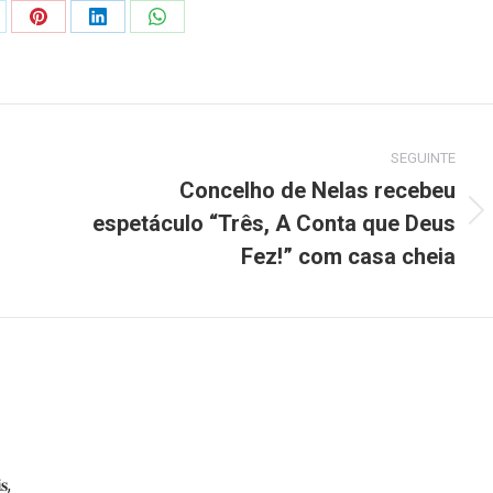
are
Share
Share
Share
on
on
on
Pinterest
LinkedIn
WhatsApp
SEGUINTE
Concelho de Nelas recebeu
espetáculo “Três, A Conta que Deus
Next
post:
Fez!” com casa cheia
𝐬,