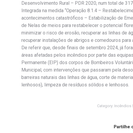
Desenvolvimento Rural – PDR 2020, num total de 317.
Integrada na medida “Operação 8.1.4 – Restabelecimen
acontecimentos catastróficos – Estabilização de Emer
de Nelas de meios para restabelecer o potencial flor
minimizar o risco de erosão, recuperar as linhas de 
recuperar instalações de abrigos e comedouros para 
De referir que, desde finais de setembro 2024, já fo
áreas afetadas pelos incêndios por parte das equipa
Permanente (EIP) dos corpos de Bombeiros Voluntário
Municipal, com intervenções que passaram pela desobs
barreiras naturais das linhas de água, corte de mater
lenhosos), limpeza de resíduos sólidos e lenhosos.
Category:
Incêndios
Partilhe