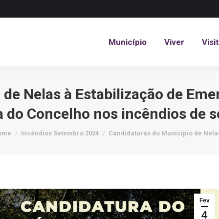
Município
Viver
Visi
Município
Viver
Visi
 de Nelas à Estabilização de Eme
da do Concelho nos incêndios de 
u are here:
ome
Incêndios Setembro 2024
Candidaturas do Município de Nel
Fev
4