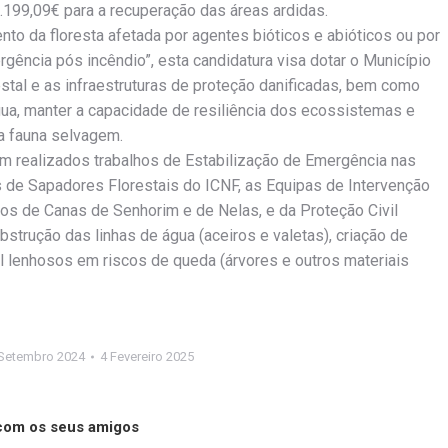
199,09€ para a recuperação das áreas ardidas.
to da floresta afetada por agentes bióticos e abióticos ou por
gência pós incêndio”, esta candidatura visa dotar o Município
estal e as infraestruturas de proteção danificadas, bem como
água, manter a capacidade de resiliência dos ecossistemas e
a fauna selvagem.
ram realizados trabalhos de Estabilização de Emergência nas
s de Sapadores Florestais do ICNF, as Equipas de Intervenção
s de Canas de Senhorim e de Nelas, e da Proteção Civil
trução das linhas de água (aceiros e valetas), criação de
ial lenhosos em riscos de queda (árvores e outros materiais
 Setembro 2024
4 Fevereiro 2025
 com os seus amigos