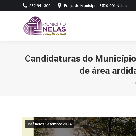
232 941 300
Praça do Municipio, 3520-001 Nelas
Candidaturas do Município
de área ardi
Yo
H
Incêndios Setembro 2024