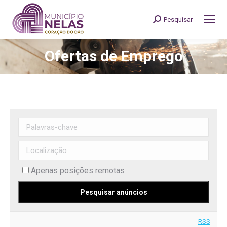
Pesquisar
Search:
Ofertas de Emprego
You are here:
Apenas posições remotas
RSS