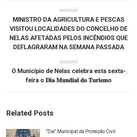
Post
ANTERIOR
navigation
MINISTRO DA AGRICULTURA E PESCAS
VISITOU LOCALIDADES DO CONCELHO DE
Previous
NELAS AFETADAS PELOS INCÊNDIOS QUE
post:
DEFLAGRARAM NA SEMANA PASSADA
SEGUINTE
O Município de Nelas celebra esta sexta-
Next
feira o 𝐃𝐢𝐚 𝐌𝐮𝐧𝐝𝐢𝐚𝐥 𝐝𝐨 𝐓𝐮𝐫𝐢𝐬𝐦o
post:
Related Posts
“Dia” Municipal da Proteção Civil