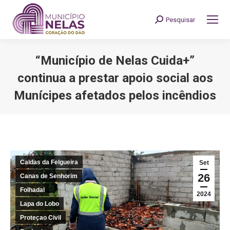
Pesquisar
Search:
“Município de Nelas Cuida+”
continua a prestar apoio social aos
Munícipes afetados pelos incêndios
You are here:
Caldas da Felgueira
Set
26
Canas de Senhorim
Folhadal
2024
Lapa do Lobo
Proteçao Civil