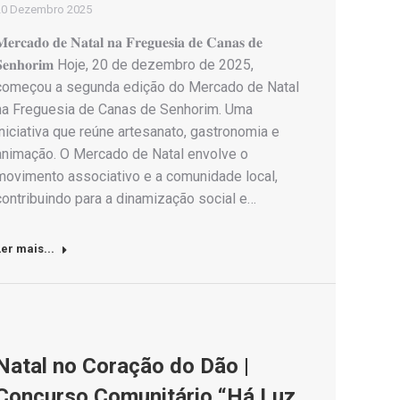
20 Dezembro 2025
𝐞𝐫𝐜𝐚𝐝𝐨 𝐝𝐞 𝐍𝐚𝐭𝐚𝐥 𝐧𝐚 𝐅𝐫𝐞𝐠𝐮𝐞𝐬𝐢𝐚 𝐝𝐞 𝐂𝐚𝐧𝐚𝐬 𝐝𝐞
𝐞𝐧𝐡𝐨𝐫𝐢𝐦 Hoje, 20 de dezembro de 2025,
começou a segunda edição do Mercado de Natal
na Freguesia de Canas de Senhorim. Uma
iniciativa que reúne artesanato, gastronomia e
animação. O Mercado de Natal envolve o
movimento associativo e a comunidade local,
contribuindo para a dinamização social e…
er mais...
Natal no Coração do Dão |
Concurso Comunitário “Há Luz