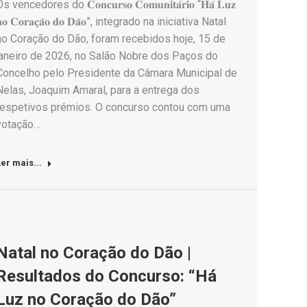
s vencedores do 𝐂𝐨𝐧𝐜𝐮𝐫𝐬𝐨 𝐂𝐨𝐦𝐮𝐧𝐢𝐭𝐚́𝐫𝐢𝐨 “𝐇𝐚́ 𝐋𝐮𝐳
𝐨 𝐂𝐨𝐫𝐚𝐜̧𝐚̃𝐨 𝐝𝐨 𝐃𝐚̃𝐨”, integrado na iniciativa Natal
no Coração do Dão, foram recebidos hoje, 15 de
janeiro de 2026, no Salão Nobre dos Paços do
Concelho pelo Presidente da Câmara Municipal de
Nelas, Joaquim Amaral, para a entrega dos
respetivos prémios. O concurso contou com uma
votação…
er mais...
Natal no Coração do Dão |
Resultados do Concurso: “Há
Luz no Coração do Dão”