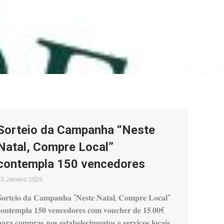
Sorteio da Campanha “Neste
Natal, Compre Local”
contempla 150 vencedores
3 Janeiro 2026
𝐨𝐫𝐭𝐞𝐢𝐨 𝐝𝐚 𝐂𝐚𝐦𝐩𝐚𝐧𝐡𝐚 “𝐍𝐞𝐬𝐭𝐞 𝐍𝐚𝐭𝐚𝐥, 𝐂𝐨𝐦𝐩𝐫𝐞 𝐋𝐨𝐜𝐚𝐥”
𝐨𝐧𝐭𝐞𝐦𝐩𝐥𝐚 𝟏𝟓𝟎 𝐯𝐞𝐧𝐜𝐞𝐝𝐨𝐫𝐞𝐬 𝐜𝐨𝐦 𝐯𝐨𝐮𝐜𝐡𝐞𝐫 𝐝𝐞 𝟏𝟓.𝟎𝟎€
𝐚𝐫𝐚 𝐜𝐨𝐦𝐩𝐫𝐚𝐬 𝐧𝐨𝐬 𝐞𝐬𝐭𝐚𝐛𝐞𝐥𝐞𝐜𝐢𝐦𝐞𝐧𝐭𝐨𝐬 𝐞 𝐬𝐞𝐫𝐯𝐢𝐜̧𝐨𝐬 𝐥𝐨𝐜𝐚𝐢𝐬