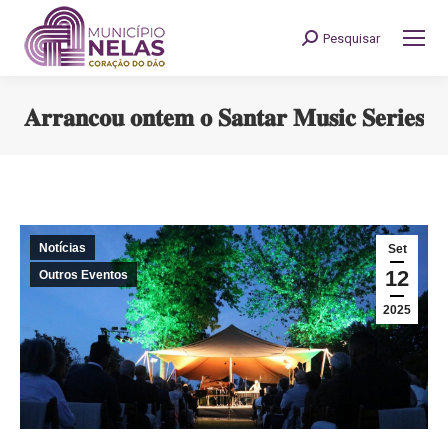
Pesquisar
Search:
𝐀𝐫𝐫𝐚𝐧𝐜𝐨𝐮 𝐨𝐧𝐭𝐞𝐦 𝐨 𝐒𝐚𝐧𝐭𝐚𝐫 𝐌𝐮𝐬𝐢𝐜 𝐒𝐞𝐫𝐢𝐞𝐬
You are here:
Notícias
Set
12
Outros Eventos
2025