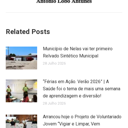
𝐀𝐧𝐭𝐨́𝐧𝐢𝐨 𝐋𝐨𝐛𝐨 𝐀𝐧𝐭𝐮𝐧𝐞𝐬
post:
Related Posts
Município de Nelas vai ter primeiro
Relvado Sintético Municipal
28 Julho 2026
“Férias em Ação. Verão 2026” | A
Saúde foi o tema de mais uma semana
de aprendizagem e diversão!
28 Julho 2026
Arrancou hoje o Projeto de Voluntariado
Jovem “Vigiar e Limpar, Vem