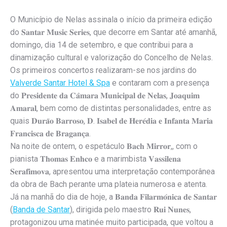
O Município de Nelas assinala o início da primeira edição
do 𝐒𝐚𝐧𝐭𝐚𝐫 𝐌𝐮𝐬𝐢𝐜 𝐒𝐞𝐫𝐢𝐞𝐬, que decorre em Santar até amanhã,
domingo, dia 14 de setembro, e que contribui para a
dinamização cultural e valorização do Concelho de Nelas.
Os primeiros concertos realizaram-se nos jardins do
Valverde Santar Hotel & Spa
e contaram com a presença
do 𝐏𝐫𝐞𝐬𝐢𝐝𝐞𝐧𝐭𝐞 𝐝𝐚 𝐂𝐚̂𝐦𝐚𝐫𝐚 𝐌𝐮𝐧𝐢𝐜𝐢𝐩𝐚𝐥 𝐝𝐞 𝐍𝐞𝐥𝐚𝐬, 𝐉𝐨𝐚𝐪𝐮𝐢𝐦
𝐀𝐦𝐚𝐫𝐚𝐥, bem como de distintas personalidades, entre as
quais 𝐃𝐮𝐫𝐚̃𝐨 𝐁𝐚𝐫𝐫𝐨𝐬𝐨, 𝐃. 𝐈𝐬𝐚𝐛𝐞𝐥 𝐝𝐞 𝐇𝐞𝐫𝐞́𝐝𝐢𝐚 𝐞 𝐈𝐧𝐟𝐚𝐧𝐭𝐚 𝐌𝐚𝐫𝐢𝐚
𝐅𝐫𝐚𝐧𝐜𝐢𝐬𝐜𝐚 𝐝𝐞 𝐁𝐫𝐚𝐠𝐚𝐧𝐜̧𝐚.
Na noite de ontem, o espetáculo 𝐁𝐚𝐜𝐡 𝐌𝐢𝐫𝐫𝐨𝐫,, com o
pianista 𝐓𝐡𝐨𝐦𝐚𝐬 𝐄𝐧𝐡𝐜𝐨 e a marimbista 𝐕𝐚𝐬𝐬𝐢𝐥𝐞𝐧𝐚
𝐒𝐞𝐫𝐚𝐟𝐢𝐦𝐨𝐯𝐚, apresentou uma interpretação contemporânea
da obra de Bach perante uma plateia numerosa e atenta.
Já na manhã do dia de hoje, a 𝐁𝐚𝐧𝐝𝐚 𝐅𝐢𝐥𝐚𝐫𝐦𝐨́𝐧𝐢𝐜𝐚 𝐝𝐞 𝐒𝐚𝐧𝐭𝐚𝐫
(
Banda de Santar
), dirigida pelo maestro 𝐑𝐮𝐢 𝐍𝐮𝐧𝐞𝐬,
protagonizou uma matinée muito participada, que voltou a