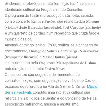
evidenciar a relevância desta formação histórica para a
identidade cultural da Freguesia e do Concelho.
O programa do festival prossegue esta noite, sábado,
com o concerto 𝐄𝐜𝐡𝐨𝐬 𝐞 𝐅𝐮𝐬𝐨̃𝐞𝐬, que reúne 𝐋𝐞𝐭𝐢𝐜𝐢𝐚 𝐌𝐨𝐫𝐞𝐧𝐨
(𝐯𝐢𝐨𝐥𝐢𝐧𝐨), 𝐉𝐨𝐚̃𝐨 𝐁𝐚𝐫𝐫𝐚𝐝𝐚𝐬 (𝐚𝐜𝐨𝐫𝐝𝐞𝐚̃𝐨), 𝐉𝐨𝐞𝐥 𝐂𝐚𝐫𝐝𝐨𝐬𝐨 (𝐜𝐥𝐚𝐫𝐢𝐧𝐞𝐭𝐞)
e um quarteto de cordas, num repertório que cruza fado e
música clássica.
Amanhã, domingo, pelas 17h00, realiza-se o concerto de
encerramento, 𝐃𝐢𝐚́𝐥𝐨𝐠𝐨 𝐝𝐞 𝐒𝐨𝐥𝐢𝐬𝐭𝐚𝐬, com 𝐒𝐞𝐫𝐠𝐞𝐢 𝐍𝐚𝐤𝐚𝐫𝐢𝐚𝐤𝐨𝐯
(𝐭𝐫𝐨𝐦𝐩𝐞𝐭𝐞 𝐞 𝐟𝐥𝐢𝐬𝐜𝐨𝐫𝐧𝐞) e 𝐕𝐚𝐬𝐜𝐨 𝐃𝐚𝐧𝐭𝐚𝐬 (𝐩𝐢𝐚𝐧𝐨),
acompanhados pela 𝐎𝐫𝐪𝐮𝐞𝐬𝐭𝐫𝐚 𝐌𝐞𝐭𝐫𝐨𝐩𝐨𝐥𝐢𝐭𝐚𝐧𝐚 𝐝𝐞 𝐋𝐢𝐬𝐛𝐨𝐚,
sob direção do maestro 𝐏𝐞𝐝𝐫𝐨 𝐍𝐞𝐯𝐞𝐬.
Os concertos são seguidos de momentos de
confraternização, com degustação de vinhos do Dão em
espaços de referência na Vila de Santar. O Santar
Music
Series Festivals
constitui uma iniciativa cultural que
reforça a visibilidade de Santar e do Concelho de Nelas,
associando património, música e enoturismo.