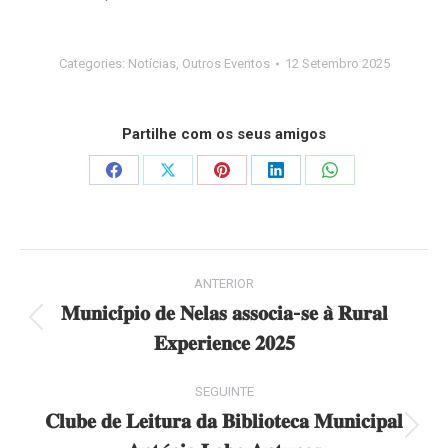
Categories:
Notícias
,
Outros Eventos
12 Setembro 2025
Partilhe com os seus amigos
Share
Share
Share
Share
Share
on
on
on
on
on
Facebook
X
Pinterest
LinkedIn
WhatsApp
Post
ANTERIOR
navigation
𝐌𝐮𝐧𝐢𝐜𝐢́𝐩𝐢𝐨 𝐝𝐞 𝐍𝐞𝐥𝐚𝐬 𝐚𝐬𝐬𝐨𝐜𝐢𝐚-𝐬𝐞 𝐚̀ 𝐑𝐮𝐫𝐚𝐥
Previous
𝐄𝐱𝐩𝐞𝐫𝐢𝐞𝐧𝐜𝐞 𝟐𝟎𝟐𝟓
post:
SEGUINTE
𝐂𝐥𝐮𝐛𝐞 𝐝𝐞 𝐋𝐞𝐢𝐭𝐮𝐫𝐚 𝐝𝐚 𝐁𝐢𝐛𝐥𝐢𝐨𝐭𝐞𝐜𝐚 𝐌𝐮𝐧𝐢𝐜𝐢𝐩𝐚𝐥
Next