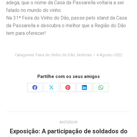
adega, que o nome da Casa da Passarella voltaria a ser
falado no mundo do vinho.
Na 31ª Feira do Vinho do Dão, passe pelo stand da Casa
da Passarella e descubra o melhor que a Região do Dão
tem para oferecer!
Categories:
Feira do Vinho do Dão
,
Notícias
4 Agosto 2022
Partilhe com os seus amigos
Share
Share
Share
Share
Share
on
on
on
on
on
Facebook
X
Pinterest
LinkedIn
WhatsApp
Post
ANTERIOR
navigation
Exposição: A participação de soldados do