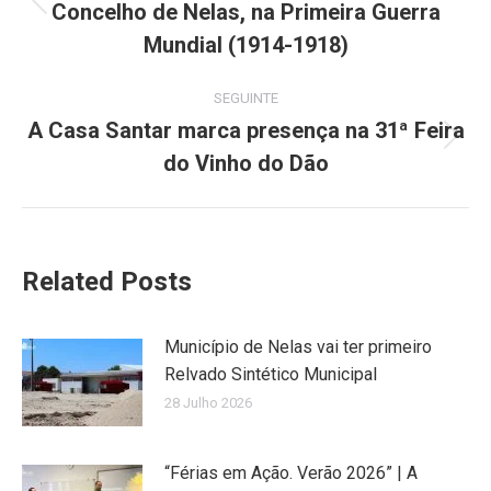
Concelho de Nelas, na Primeira Guerra
Previous
post:
Mundial (1914-1918)
SEGUINTE
A Casa Santar marca presença na 31ª Feira
Next
do Vinho do Dão
post:
Related Posts
Município de Nelas vai ter primeiro
Relvado Sintético Municipal
28 Julho 2026
“Férias em Ação. Verão 2026” | A