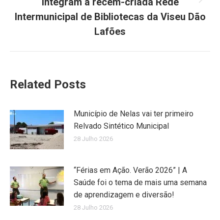
integram a recém-criada Rede
Next
post:
Intermunicipal de Bibliotecas da Viseu Dão
Lafões
Related Posts
Município de Nelas vai ter primeiro
Relvado Sintético Municipal
28 Julho 2026
“Férias em Ação. Verão 2026” | A
Saúde foi o tema de mais uma semana
de aprendizagem e diversão!
28 Julho 2026