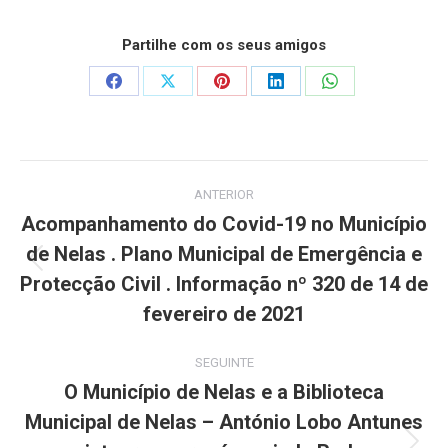
Partilhe com os seus amigos
Share
Share
Share
Share
Share
on
on
on
on
on
Facebook
X
Pinterest
LinkedIn
WhatsApp
Post
ANTERIOR
navigation
Acompanhamento do Covid-19 no Município
de Nelas . Plano Municipal de Emergência e
Previous
Protecção Civil . Informação nº 320 de 14 de
post:
fevereiro de 2021
SEGUINTE
O Município de Nelas e a Biblioteca
Municipal de Nelas – António Lobo Antunes