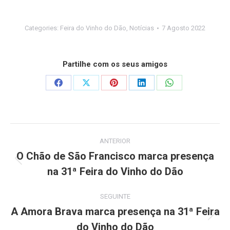
Categories:
Feira do Vinho do Dão
,
Notícias
7 Agosto 2022
Partilhe com os seus amigos
Share
Share
Share
Share
Share
on
on
on
on
on
Facebook
X
Pinterest
LinkedIn
WhatsApp
Post
ANTERIOR
navigation
O Chão de São Francisco marca presença
Previous
na 31ª Feira do Vinho do Dão
post:
SEGUINTE
A Amora Brava marca presença na 31ª Feira
Next
do Vinho do Dão