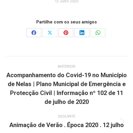
12 Julho 2020
Partilhe com os seus amigos
Share
Share
Share
Share
Share
on
on
on
on
on
Facebook
X
Pinterest
LinkedIn
WhatsApp
Post
ANTERIOR
navigation
Acompanhamento do Covid-19 no Município
de Nelas | Plano Municipal de Emergência e
Previous
Protecção Civil | Informação nº 102 de 11
post:
de julho de 2020
SEGUINTE
Animação de Verão . Época 2020 . 12 julho
Next
post: