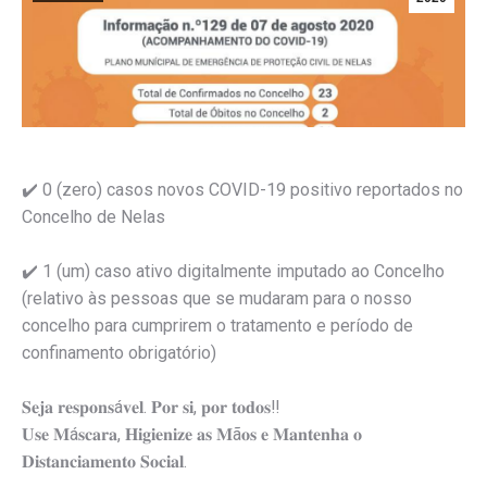
✔️
0 (zero) casos novos COVID-19 positivo reportados no
Concelho de Nelas
✔️
1 (um) caso ativo digitalmente imputado ao Concelho
(relativo às pessoas que se mudaram para o nosso
concelho para cumprirem o tratamento e período de
confinamento obrigatório)
𝐒𝐞𝐣𝐚 𝐫𝐞𝐬𝐩𝐨𝐧𝐬á𝐯𝐞𝐥. 𝐏𝐨𝐫 𝐬𝐢, 𝐩𝐨𝐫 𝐭𝐨𝐝𝐨𝐬
‼️
𝐔𝐬𝐞 𝐌á𝐬𝐜𝐚𝐫𝐚, 𝐇𝐢𝐠𝐢𝐞𝐧𝐢𝐳𝐞 𝐚𝐬 𝐌ã𝐨𝐬 𝐞 𝐌𝐚𝐧𝐭𝐞𝐧𝐡𝐚 𝐨
𝐃𝐢𝐬𝐭𝐚𝐧𝐜𝐢𝐚𝐦𝐞𝐧𝐭𝐨 𝐒𝐨𝐜𝐢𝐚𝐥.