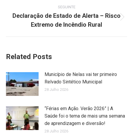
SEGUINTE
Declaração de Estado de Alerta – Risco
Next
Extremo de Incêndio Rural
post:
Related Posts
Município de Nelas vai ter primeiro
Relvado Sintético Municipal
28 Julho 2026
“Férias em Ação. Verão 2026” | A
Saúde foi o tema de mais uma semana
de aprendizagem e diversão!
28 Julho 2026