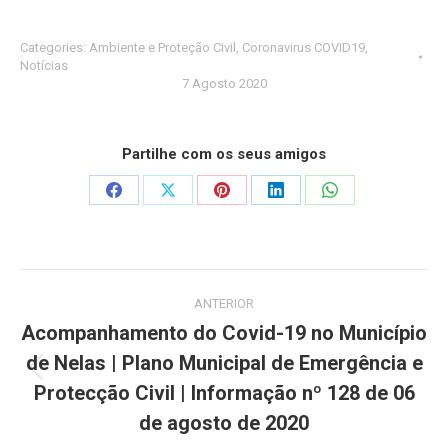
Categories:
Ambiente e Proteção Civil
,
Coronavirus COVID19
,
Notícias
7 Agosto 2020
Partilhe com os seus amigos
Share
Share
Share
Share
Share
on
on
on
on
on
Facebook
X
Pinterest
LinkedIn
WhatsApp
Post
ANTERIOR
navigation
Acompanhamento do Covid-19 no Município
de Nelas | Plano Municipal de Emergência e
Previous
Protecção Civil | Informação nº 128 de 06
post:
de agosto de 2020