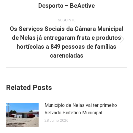
post:
Desporto – BeActive
SEGUINTE
Os Serviços Sociais da Câmara Municipal
de Nelas já entregaram fruta e produtos
Next
hortícolas a 849 pessoas de famílias
post:
carenciadas
Related Posts
Município de Nelas vai ter primeiro
Relvado Sintético Municipal
28 Julho 2026