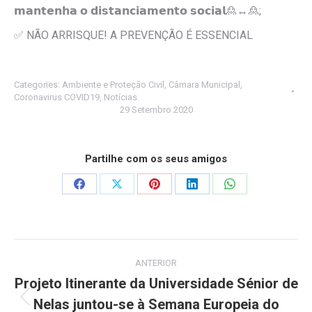
𝗺𝗮𝗻𝘁𝗲𝗻𝗵𝗮 𝗼 𝗱𝗶𝘀𝘁𝗮𝗻𝗰𝗶𝗮𝗺𝗲𝗻𝘁𝗼 𝘀𝗼𝗰𝗶𝗮𝗹
🙎
↔️
🙎
;
✅
NÃO ARRISQUE! A PREVENÇÃO É ESSENCIAL
Categories:
Ambiente e Proteção Civil
,
Câmara Municipal
,
Coronavirus COVID19
,
Notícias
29 Setembro 2020
Partilhe com os seus amigos
Share
Share
Share
Share
Share
on
on
on
on
on
Facebook
X
Pinterest
LinkedIn
WhatsApp
Post
ANTERIOR
navigation
Projeto Itinerante da Universidade Sénior de
Nelas juntou-se à Semana Europeia do
Previous