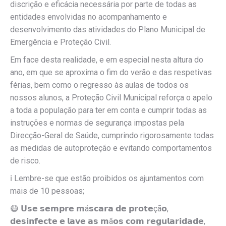
discrição e eficácia necessária por parte de todas as
entidades envolvidas no acompanhamento e
desenvolvimento das atividades do Plano Municipal de
Emergência e Proteção Civil.
Em face desta realidade, e em especial nesta altura do
ano, em que se aproxima o fim do verão e das respetivas
férias, bem como o regresso às aulas de todos os
nossos alunos, a Proteção Civil Municipal reforça o apelo
a toda a população para ter em conta e cumprir todas as
instruções e normas de segurança impostas pela
Direcção-Geral de Saúde, cumprindo rigorosamente todas
as medidas de autoproteção e evitando comportamentos
de risco.
ℹ️
Lembre-se que estão proibidos os ajuntamentos com
mais de 10 pessoas;
😷
𝗨𝘀𝗲 𝘀𝗲𝗺𝗽𝗿𝗲 𝗺á𝘀𝗰𝗮𝗿𝗮 𝗱𝗲 𝗽𝗿𝗼𝘁𝗲çã𝗼,
𝗱𝗲𝘀𝗶𝗻𝗳𝗲𝗰𝘁𝗲 𝗲 𝗹𝗮𝘃𝗲 𝗮𝘀 𝗺ã𝗼𝘀 𝗰𝗼𝗺 𝗿𝗲𝗴𝘂𝗹𝗮𝗿𝗶𝗱𝗮𝗱𝗲,