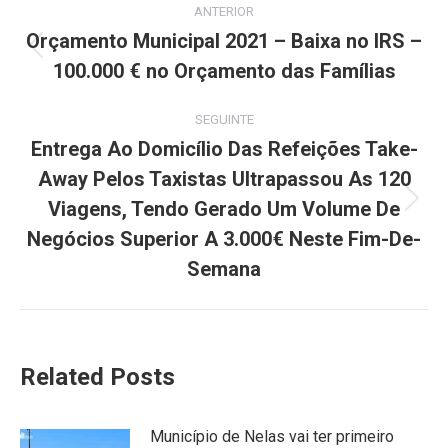
ANTERIOR
navigation
Orçamento Municipal 2021 – Baixa no IRS –
Previous
100.000 € no Orçamento das Famílias
post:
SEGUINTE
Entrega Ao Domicílio Das Refeições Take-
Away Pelos Taxistas Ultrapassou As 120
Viagens, Tendo Gerado Um Volume De
Next
post:
Negócios Superior A 3.000€ Neste Fim-De-
Semana
Related Posts
Município de Nelas vai ter primeiro