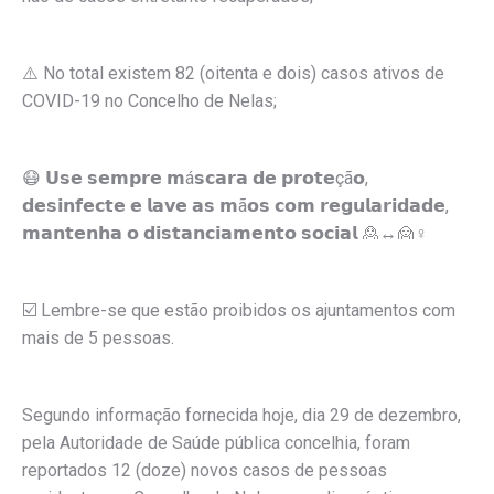
⚠️ No total existem 82 (oitenta e dois) casos ativos de
COVID-19 no Concelho de Nelas;
😷 𝗨𝘀𝗲 𝘀𝗲𝗺𝗽𝗿𝗲 𝗺á𝘀𝗰𝗮𝗿𝗮 𝗱𝗲 𝗽𝗿𝗼𝘁𝗲çã𝗼,
𝗱𝗲𝘀𝗶𝗻𝗳𝗲𝗰𝘁𝗲 𝗲 𝗹𝗮𝘃𝗲 𝗮𝘀 𝗺ã𝗼𝘀 𝗰𝗼𝗺 𝗿𝗲𝗴𝘂𝗹𝗮𝗿𝗶𝗱𝗮𝗱𝗲,
𝗺𝗮𝗻𝘁𝗲𝗻𝗵𝗮 𝗼 𝗱𝗶𝘀𝘁𝗮𝗻𝗰𝗶𝗮𝗺𝗲𝗻𝘁𝗼 𝘀𝗼𝗰𝗶𝗮𝗹 🙎↔️🙍♀
☑️ Lembre-se que estão proibidos os ajuntamentos com
mais de 5 pessoas.
Segundo informação fornecida hoje, dia 29 de dezembro,
pela Autoridade de Saúde pública concelhia, foram
reportados 12 (doze) novos casos de pessoas