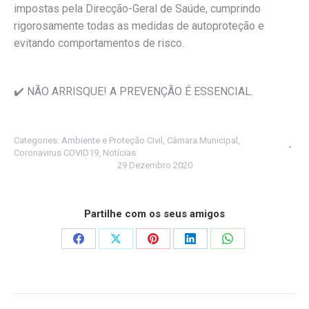
impostas pela Direcção-Geral de Saúde, cumprindo
rigorosamente todas as medidas de autoproteção e
evitando comportamentos de risco.
✔️ NÃO ARRISQUE! A PREVENÇÃO É ESSENCIAL.
Categories:
Ambiente e Proteção Civil
,
Câmara Municipal
,
Coronavirus COVID19
,
Notícias
29 Dezembro 2020
Partilhe com os seus amigos
Share
Share
Share
Share
Share
on
on
on
on
on
Facebook
X
Pinterest
LinkedIn
WhatsApp
Post