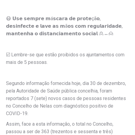
😷 𝗨𝘀𝗲 𝘀𝗲𝗺𝗽𝗿𝗲 𝗺á𝘀𝗰𝗮𝗿𝗮 𝗱𝗲 𝗽𝗿𝗼𝘁𝗲çã𝗼,
𝗱𝗲𝘀𝗶𝗻𝗳𝗲𝗰𝘁𝗲 𝗲 𝗹𝗮𝘃𝗲 𝗮𝘀 𝗺ã𝗼𝘀 𝗰𝗼𝗺 𝗿𝗲𝗴𝘂𝗹𝗮𝗿𝗶𝗱𝗮𝗱𝗲,
𝗺𝗮𝗻𝘁𝗲𝗻𝗵𝗮 𝗼 𝗱𝗶𝘀𝘁𝗮𝗻𝗰𝗶𝗮𝗺𝗲𝗻𝘁𝗼 𝘀𝗼𝗰𝗶𝗮𝗹 🙎↔️🙍
☑️ Lembre-se que estão proibidos os ajuntamentos com
mais de 5 pessoas.
Segundo informação fornecida hoje, dia 30 de dezembro,
pela Autoridade de Saúde pública concelhia, foram
reportados 7 (sete) novos casos de pessoas residentes
no Concelho de Nelas com diagnóstico positivo de
COVID-19.
Assim, face a esta informação, o total no Concelho,
passou a ser de 363 (trezentos e sessenta e três)