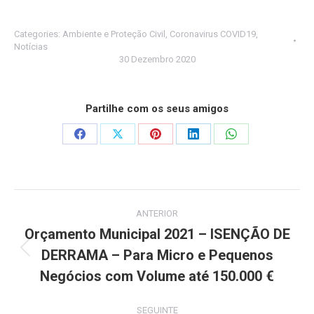
Categories:
Ambiente e Proteção Civil
,
Coronavirus COVID19
,
Notícias
30 Dezembro 2020
Partilhe com os seus amigos
Share
Share
Share
Share
Share
on
on
on
on
on
Facebook
X
Pinterest
LinkedIn
WhatsApp
Post
ANTERIOR
navigation
Orçamento Municipal 2021 – ISENÇÃO DE
DERRAMA – Para Micro e Pequenos
Previous
post:
Negócios com Volume até 150.000 €
SEGUINTE