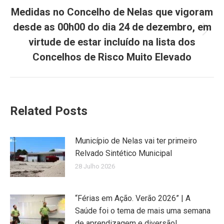
Medidas no Concelho de Nelas que vigoram
desde as 00h00 do dia 24 de dezembro, em
Next
virtude de estar incluído na lista dos
post:
Concelhos de Risco Muito Elevado
Related Posts
Município de Nelas vai ter primeiro
Relvado Sintético Municipal
28 Julho 2026
“Férias em Ação. Verão 2026” | A
Saúde foi o tema de mais uma semana
de aprendizagem e diversão!