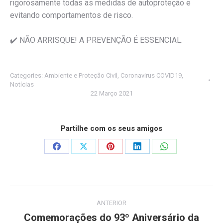
rigorosamente todas as medidas de autoproteção e
evitando comportamentos de risco.
✔️
NÃO ARRISQUE! A PREVENÇÃO É ESSENCIAL.
Categories:
Ambiente e Proteção Civil
,
Coronavirus COVID19
,
Notícias
22 Março 2021
Partilhe com os seus amigos
Share
Share
Share
Share
Share
on
on
on
on
on
Facebook
X
Pinterest
LinkedIn
WhatsApp
Post
ANTERIOR
navigation
Comemorações do 93º Aniversário da