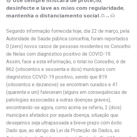
😷
𝗨𝘀𝗲 𝘀𝗲𝗺𝗽𝗿𝗲 𝗺á𝘀𝗰𝗮𝗿𝗮 𝗱𝗲 𝗽𝗿𝗼𝘁𝗲çã𝗼,
𝗱𝗲𝘀𝗶𝗻𝗳𝗲𝗰𝘁𝗲 𝗲 𝗹𝗮𝘃𝗲 𝗮𝘀 𝗺ã𝗼𝘀 𝗰𝗼𝗺 𝗿𝗲𝗴𝘂𝗹𝗮𝗿𝗶𝗱𝗮𝗱𝗲,
𝗺𝗮𝗻𝘁𝗲𝗻𝗵𝗮 𝗼 𝗱𝗶𝘀𝘁𝗮𝗻𝗰𝗶𝗮𝗺𝗲𝗻𝘁𝗼 𝘀𝗼𝗰𝗶𝗮𝗹
🙎
↔️
🙍
Segundo informação fornecida hoje, dia 22 de março, pela
Autoridade de Saúde pública concelhia, foram reportados
0 (zero) novos casos de pessoas residentes no Concelho
de Nelas com diagnóstico positivo de COVID-19.
Assim, face a esta informação, o total no Concelho, é de
862 (oitocentos e sessenta e dois) munícipes com
diagnóstico COVID-19 positivo, sendo que 819
(oitocentos e dezanove) se encontram curados e 41
(quarenta e um) faleceram (alguns em consequências de
patologias associadas a outras doenças graves),
encontrando-se agora, como acima se referiu, 2 (dois)
munícipes afetados por aquela doença, situação que
desejamos seja ultrapassada a breve prazo com êxito.
Dado que, ao abrigo da Lei da Proteção de Dados, as