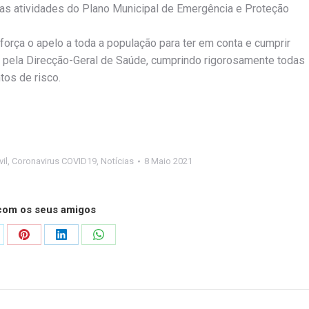
s atividades do Plano Municipal de Emergência e Proteção
eforça o apelo a toda a população para ter em conta e cumprir
 pela Direcção-Geral de Saúde, cumprindo rigorosamente todas
os de risco.
il
,
Coronavirus COVID19
,
Notícias
8 Maio 2021
 com os seus amigos
are
Share
Share
Share
on
on
on
Pinterest
LinkedIn
WhatsApp