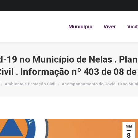
Município
Viver
Visi
Município
Viver
Visi
19 no Município de Nelas . Plan
ivil . Informação nº 403 de 08 d
e here:
Ambiente e Proteção Civil
Acompanhamento do Covid-19 no Muni
Mai
8