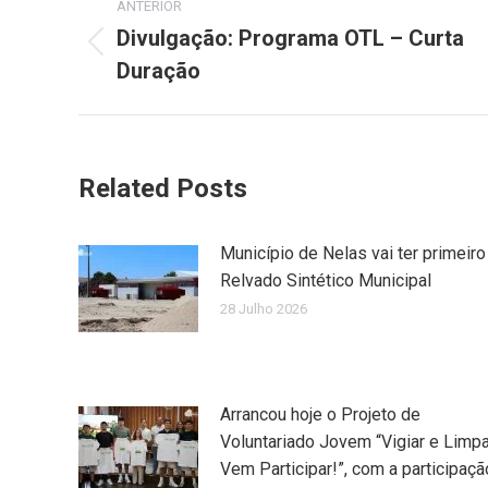
ANTERIOR
navigation
Divulgação: Programa OTL – Curta
Previous
Duração
post:
Related Posts
Município de Nelas vai ter primeiro
Relvado Sintético Municipal
28 Julho 2026
Arrancou hoje o Projeto de
Voluntariado Jovem “Vigiar e Limpa
Vem Participar!”, com a participaçã