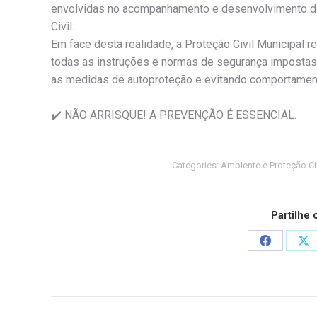
envolvidas no acompanhamento e desenvolvimento da
Civil.
Em face desta realidade, a Proteção Civil Municipal r
todas as instruções e normas de segurança impostas
as medidas de autoproteção e evitando comportament
✔️ NÃO ARRISQUE! A PREVENÇÃO É ESSENCIAL.
Categories:
Ambiente e Proteção Civ
Partilhe
Share
Sh
on
on
Facebook
X
Post