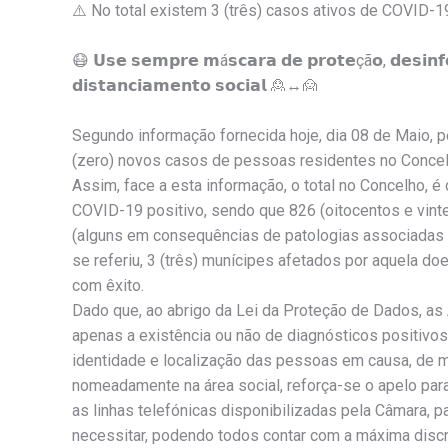
⚠️ No total existem 3 (três) casos ativos de COVID-1
😷 𝗨𝘀𝗲 𝘀𝗲𝗺𝗽𝗿𝗲 𝗺á𝘀𝗰𝗮𝗿𝗮 𝗱𝗲 𝗽𝗿𝗼𝘁𝗲çã𝗼, 𝗱𝗲𝘀𝗶𝗻𝗳
𝗱𝗶𝘀𝘁𝗮𝗻𝗰𝗶𝗮𝗺𝗲𝗻𝘁𝗼 𝘀𝗼𝗰𝗶𝗮𝗹 🙎↔️🙍
Segundo informação fornecida hoje, dia 08 de Maio, p
(zero) novos casos de pessoas residentes no Concel
Assim, face a esta informação, o total no Concelho, 
COVID-19 positivo, sendo que 826 (oitocentos e vint
(alguns em consequências de patologias associadas 
se referiu, 3 (três) munícipes afetados por aquela d
com êxito.
Dado que, ao abrigo da Lei da Proteção de Dados, as
apenas a existência ou não de diagnósticos positivos
identidade e localização das pessoas em causa, de m
nomeadamente na área social, reforça-se o apelo para
as linhas telefónicas disponibilizadas pela Câmara, 
necessitar, podendo todos contar com a máxima discri