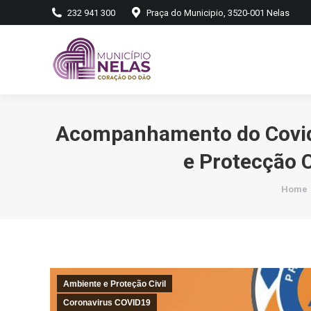
232 941 300
Praça do Municipio, 3520-001 Nelas
Acompanhamento do Covid-
e Protecção C
You ar
Home
Ambiente e Proteção Civil
Coronavirus COVID19