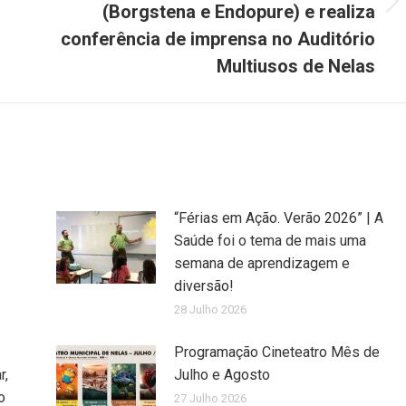
(Borgstena e Endopure) e realiza
Next
post:
conferência de imprensa no Auditório
Multiusos de Nelas
“Férias em Ação. Verão 2026” | A
Saúde foi o tema de mais uma
semana de aprendizagem e
diversão!
28 Julho 2026
Programação Cineteatro Mês de
r,
Julho e Agosto
o
27 Julho 2026