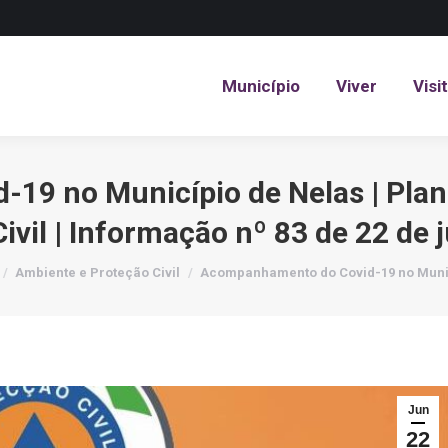
Município
Viver
Visi
Município
Viver
Visi
19 no Município de Nelas | Plan
ivil | Informação nº 83 de 22 de
e here:
Ambiente e Proteção Civil
Acompanhamento do Covid-19 no Muni
Jun
22