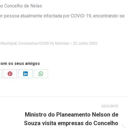
no Concelho de Nelas
r pessoa atualmente infectada por COVID-19, encontrando-se
 Municipal
,
Coronavirus COVID19
,
Notícias
22 Junho 2020
 com os seus amigos
are
Share
Share
Share
on
on
on
Pinterest
LinkedIn
WhatsApp
SEGUINTE
Ministro do Planeamento Nelson de
Souza visita empresas do Concelho