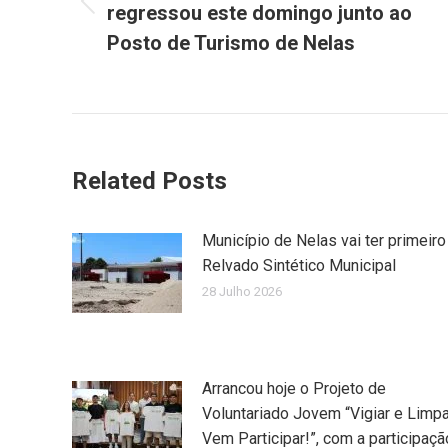
regressou este domingo junto ao
Previous
post:
Posto de Turismo de Nelas
Related Posts
Município de Nelas vai ter primeiro
Relvado Sintético Municipal
28 Julho 2026
Arrancou hoje o Projeto de
Voluntariado Jovem “Vigiar e Limpa
Vem Participar!”, com a participaçã