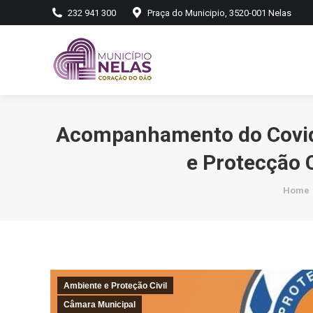
232 941 300
Praça do Municipio, 3520-001 Nelas
Acompanhamento do Covid-
e Protecção C
You ar
Home
Ambiente e Proteção Civil
Câmara Municipal