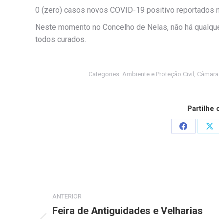
0 (zero) casos novos COVID-19 positivo reportados 
Neste momento no Concelho de Nelas, não há qualque
todos curados.
Categories:
Ambiente e Proteção Civil
,
Câmara
Partilhe
Share
Sh
on
on
Facebook
X
Post
navigation
ANTERIOR
Feira de Antiguidades e Velharias