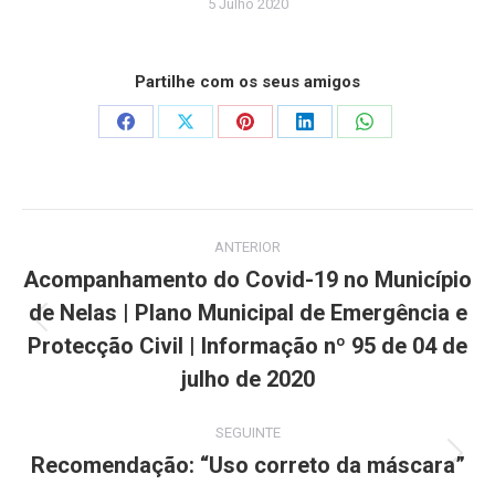
5 Julho 2020
Partilhe com os seus amigos
Share
Share
Share
Share
Share
on
on
on
on
on
Facebook
X
Pinterest
LinkedIn
WhatsApp
Post
ANTERIOR
navigation
Acompanhamento do Covid-19 no Município
de Nelas | Plano Municipal de Emergência e
Previous
Protecção Civil | Informação nº 95 de 04 de
post:
julho de 2020
SEGUINTE
Recomendação: “Uso correto da máscara”
Next
post: