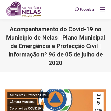
Pesquisar
Search:
Acompanhamento do Covid-19 no
Município de Nelas | Plano Municipal
de Emergência e Protecção Civil |
Informação nº 96 de 05 de julho de
2020
You are here:
Ambiente e Proteção Civil
Jul
5
Câmara Municipal
Coronavirus COVID19
2020