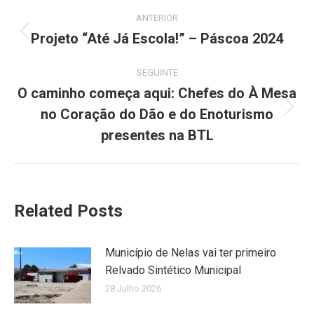
Post
ANTERIOR
navigation
Projeto “Até Já Escola!” – Páscoa 2024
Previous
post:
SEGUINTE
O caminho começa aqui: Chefes do À Mesa
no Coração do Dão e do Enoturismo
Next
post:
presentes na BTL
Related Posts
Município de Nelas vai ter primeiro
Relvado Sintético Municipal
28 Julho 2026