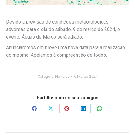
Devido à previsão de condições meteorológicas
adversas para o dia de sábado, 9 de março de 2024, o
evento Águas de Março será adiado.
Anunciaremos em breve uma nova data para a realização
do mesmo. Apelamos à compreensão de todos.
Category:
Notícias
6 Março 2024
Partilhe com os seus amigos
Share
Share
Share
Share
Share
on
on
on
on
on
Facebook
X
Pinterest
LinkedIn
WhatsApp