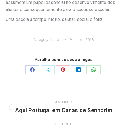
assumem um papel essencial no desenvolvimento dos
alunos e consequentemente para o sucesso escolar.
Uma escola a tempo inteiro, salutar, social e feliz.
Category:
Notícias
19 Janeiro 2018
Partilhe com os seus amigos
Share
Share
Share
Share
Share
on
on
on
on
on
Facebook
X
Pinterest
LinkedIn
WhatsApp
Post
ANTERIOR
navigation
Aqui Portugal em Canas de Senhorim
Previous
post:
SEGUINTE