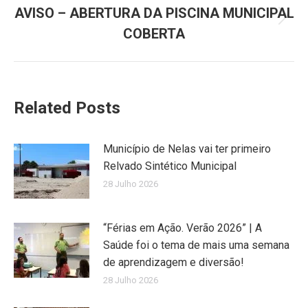
AVISO – ABERTURA DA PISCINA MUNICIPAL
Next
COBERTA
post:
Related Posts
Município de Nelas vai ter primeiro
Relvado Sintético Municipal
28 Julho 2026
“Férias em Ação. Verão 2026” | A
Saúde foi o tema de mais uma semana
de aprendizagem e diversão!
28 Julho 2026