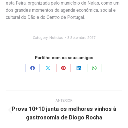
esta Feira, organizada pelo município de Nelas, como um
dos grandes momentos da agenda económica, social e
cultural do Dão e do Centro de Portugal.
Category:
Notícias
3 Setembro 2017
Partilhe com os seus amigos
Share
Share
Share
Share
Share
on
on
on
on
on
Facebook
X
Pinterest
LinkedIn
WhatsApp
Post
ANTERIOR
navigation
Prova 10+10 junta os melhores vinhos à
Previous
gastronomia de Diogo Rocha
post: