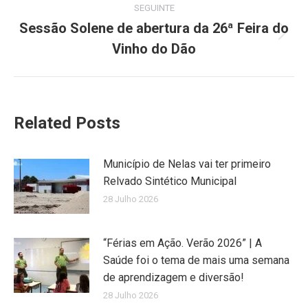
SEGUINTE
Sessão Solene de abertura da 26ª Feira do
Next
Vinho do Dão
post:
Related Posts
Município de Nelas vai ter primeiro
Relvado Sintético Municipal
28 Julho 2026
“Férias em Ação. Verão 2026” | A
Saúde foi o tema de mais uma semana
de aprendizagem e diversão!
28 Julho 2026