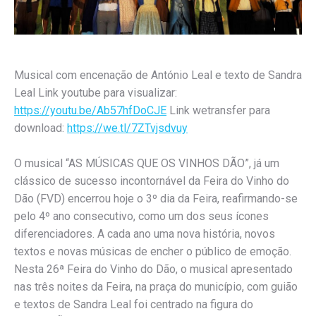
Musical com encenação de António Leal e texto de Sandra
Leal Link youtube para visualizar:
https://youtu.be/Ab57hfDoCJE
Link wetransfer para
download:
https://we.tl/7ZTvjsdvuy
O musical
“AS MÚSICAS QUE OS VINHOS DÃO”
, já um
clássico de sucesso incontornável da Feira do Vinho do
Dão (FVD) encerrou hoje o 3º dia da Feira, reafirmando-se
pelo 4º ano consecutivo, como um dos seus ícones
diferenciadores. A cada ano uma nova história, novos
textos e novas músicas de encher o público de emoção.
Nesta 26ª Feira do Vinho do Dão, o musical apresentado
nas três noites da Feira, na praça do município, com guião
e textos de
Sandra Leal
foi centrado na figura do