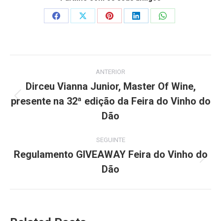
Share
Share
Share
Share
Share
on
on
on
on
on
Facebook
X
Pinterest
LinkedIn
WhatsApp
Post
ANTERIOR
navigation
Dirceu Vianna Junior, Master Of Wine,
presente na 32ª edição da Feira do Vinho do
Previous
post:
Dão
SEGUINTE
Regulamento GIVEAWAY Feira do Vinho do
Next
Dão
post: