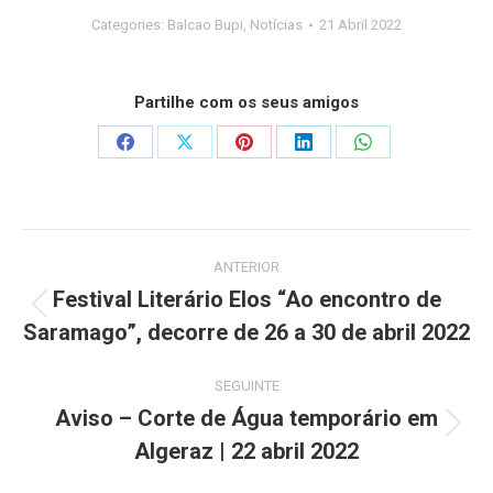
Categories:
Balcao Bupi
,
Notícias
21 Abril 2022
Partilhe com os seus amigos
Share
Share
Share
Share
Share
on
on
on
on
on
Facebook
X
Pinterest
LinkedIn
WhatsApp
Post
ANTERIOR
navigation
Festival Literário Elos “Ao encontro de
Previous
Saramago”, decorre de 26 a 30 de abril 2022
post:
SEGUINTE
Aviso – Corte de Água temporário em
Next
Algeraz | 22 abril 2022
post: