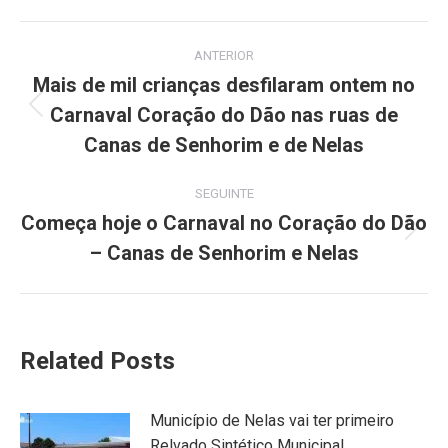
Facebook
X
Pinterest
LinkedIn
WhatsApp
Post
ANTERIOR
navigation
Mais de mil crianças desfilaram ontem no
Carnaval Coração do Dão nas ruas de
Previous
post:
Canas de Senhorim e de Nelas
SEGUINTE
Começa hoje o Carnaval no Coração do Dão
Next
– Canas de Senhorim e Nelas
post:
Related Posts
Município de Nelas vai ter primeiro
Relvado Sintético Municipal