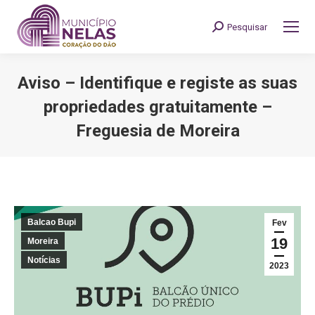
Pesquisar
Search:
Aviso – Identifique e registe as suas
propriedades gratuitamente –
Freguesia de Moreira
You are here:
Balcao Bupi
Fev
19
Moreira
Notícias
2023