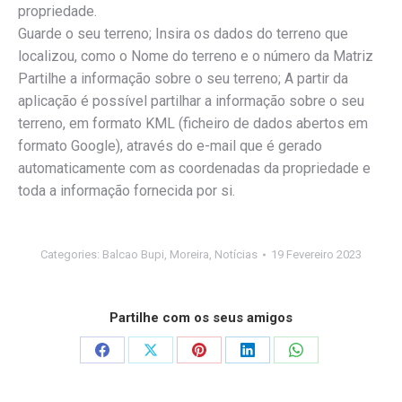
propriedade.
Guarde o seu terreno; Insira os dados do terreno que
localizou, como o Nome do terreno e o número da Matriz
Partilhe a informação sobre o seu terreno; A partir da
aplicação é possível partilhar a informação sobre o seu
terreno, em formato KML (ficheiro de dados abertos em
formato Google), através do e-mail que é gerado
automaticamente com as coordenadas da propriedade e
toda a informação fornecida por si.
Categories:
Balcao Bupi
,
Moreira
,
Notícias
19 Fevereiro 2023
Partilhe com os seus amigos
Share
Share
Share
Share
Share
on
on
on
on
on