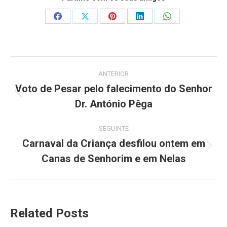
Share
Share
Share
Share
Share
on
on
on
on
on
Facebook
X
Pinterest
LinkedIn
WhatsApp
Post
ANTERIOR
navigation
Voto de Pesar pelo falecimento do Senhor
Previous
Dr. António Pêga
post:
SEGUINTE
Carnaval da Criança desfilou ontem em
Next
Canas de Senhorim e em Nelas
post:
Related Posts