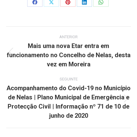
Share
Share
Share
Share
Share
on
on
on
on
on
Facebook
X
Pinterest
LinkedIn
WhatsApp
Post
ANTERIOR
navigation
Mais uma nova Etar entra em
funcionamento no Concelho de Nelas, desta
Previous
post:
vez em Moreira
SEGUINTE
Acompanhamento do Covid-19 no Município
de Nelas | Plano Municipal de Emergência e
Next
Protecção Civil | Informação nº 71 de 10 de
post:
junho de 2020