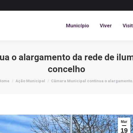
Município
Viver
Visi
Município
Viver
Visi
ua o alargamento da rede de ilum
concelho
You are here:
Home
Ação Municipal
Câmara Municipal continua o alargamento
Mar
19