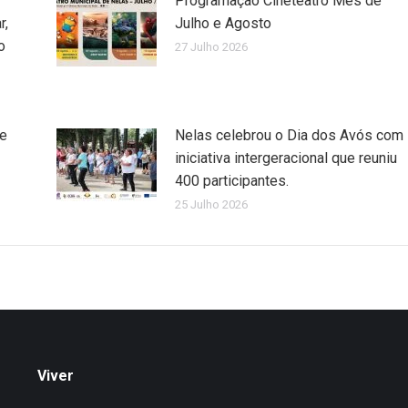
Programação Cineteatro Mês de
r,
Julho e Agosto
o
27 Julho 2026
de
Nelas celebrou o Dia dos Avós com
iniciativa intergeracional que reuniu
400 participantes.
25 Julho 2026
Viver