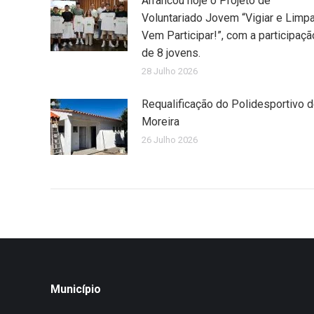
Arrancou hoje o Projeto de
Voluntariado Jovem “Vigiar e Limpa
Vem Participar!”, com a participaçã
de 8 jovens.
28 Julho 2026
Requalificação do Polidesportivo 
Moreira
26 Julho 2026
Município