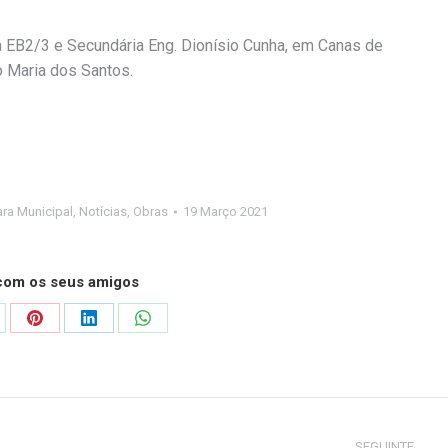
a EB2/3 e Secundária Eng. Dionísio Cunha, em Canas de
o Maria dos Santos.
ra Municipal
,
Notícias
,
Obras
19 Março 2021
 com os seus amigos
are
Share
Share
Share
on
on
on
Pinterest
LinkedIn
WhatsApp
SEGUINTE