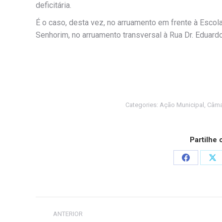
deficitária.
É o caso, desta vez, no arruamento em frente à Escol
Senhorim, no arruamento transversal à Rua Dr. Eduard
Categories:
Ação Municipal
,
Câma
Partilhe
Share
Sh
on
on
Facebook
X
Post
ANTERIOR