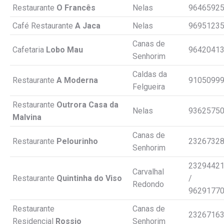
Restaurante
O Francês
Nelas
9646592
Café Restaurante
A Jaca
Nelas
9695123
Canas de
Cafetaria
Lobo Mau
9642041
Senhorim
Caldas da
Restaurante
A Moderna
9105099
Felgueira
Restaurante
Outrora Casa da
Nelas
9362575
Malvina
Canas de
Restaurante
Pelourinho
2326732
Senhorim
2329442
Carvalhal
Restaurante
Quintinha do Viso
/
Redondo
9629177
Restaurante
Canas de
2326716
Residencial
Rossio
Senhorim