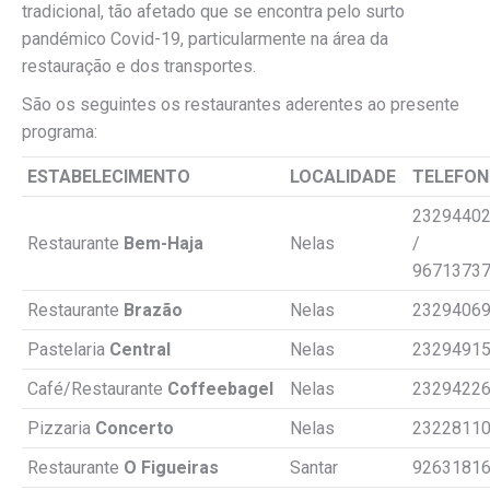
tradicional, tão afetado que se encontra pelo surto
pandémico Covid-19, particularmente na área da
restauração e dos transportes.
São os seguintes os restaurantes aderentes ao presente
programa:
ESTABELECIMENTO
LOCALIDADE
TELEFON
2329440
Restaurante
Bem-Haja
Nelas
/
9671373
Restaurante
Brazão
Nelas
2329406
Pastelaria
Central
Nelas
2329491
Café/Restaurante
Coffeebagel
Nelas
2329422
Pizzaria
Concerto
Nelas
2322811
Restaurante
O Figueiras
Santar
9263181