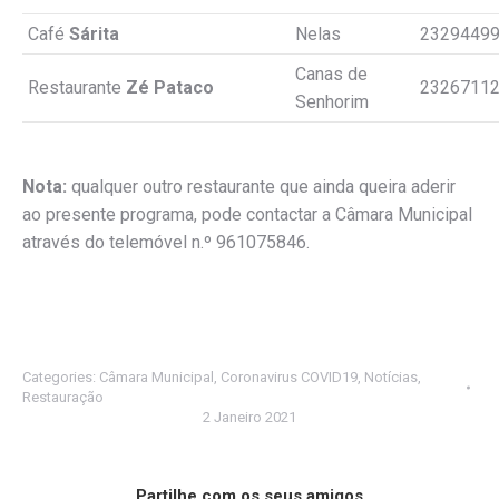
Café
Sárita
Nelas
2329449
Canas de
Restaurante
Zé Pataco
2326711
Senhorim
Nota:
qualquer outro restaurante que ainda queira aderir
ao presente programa, pode contactar a Câmara Municipal
através do telemóvel n.º 961075846.
Categories:
Câmara Municipal
,
Coronavirus COVID19
,
Notícias
,
Restauração
2 Janeiro 2021
Partilhe com os seus amigos