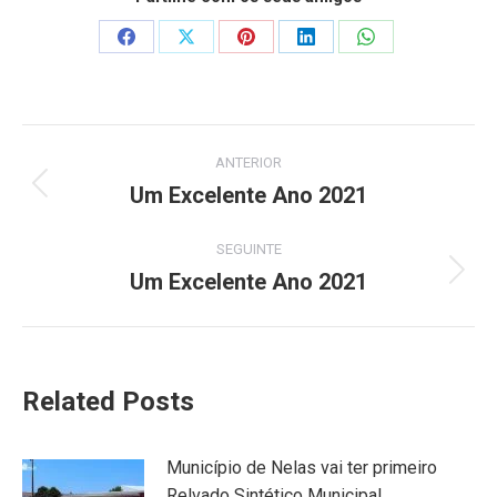
Share
Share
Share
Share
Share
on
on
on
on
on
Facebook
X
Pinterest
LinkedIn
WhatsApp
Post
ANTERIOR
navigation
Um Excelente Ano 2021
Previous
post:
SEGUINTE
Um Excelente Ano 2021
Next
post:
Related Posts
Município de Nelas vai ter primeiro
Relvado Sintético Municipal