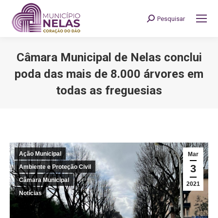
Pesquisar
Search:
Câmara Municipal de Nelas conclui
poda das mais de 8.000 árvores em
todas as freguesias
You are here:
Ação Municipal
Mar
3
Ambiente e Proteção Civil
Câmara Municipal
2021
Notícias