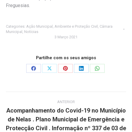
Freguesias.
Categories:
Ação Municipal
,
Ambiente e Proteção Civil
,
Câmara
Municipal
,
Notícias
3 Março 2021
Partilhe com os seus amigos
Share
Share
Share
Share
Share
on
on
on
on
on
Facebook
X
Pinterest
LinkedIn
WhatsApp
Post
ANTERIOR
navigation
Acompanhamento do Covid-19 no Município
de Nelas . Plano Municipal de Emergência e
Previous
Protecção Civil . Informação nº 337 de 03 de
post: