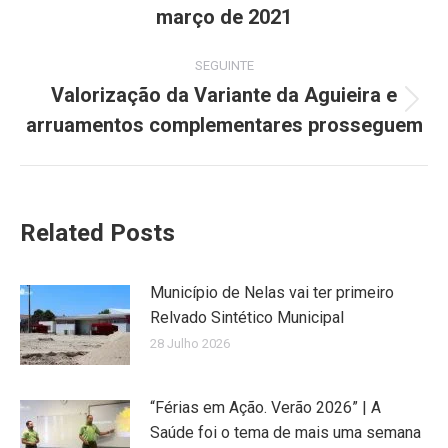
março de 2021
SEGUINTE
Valorização da Variante da Aguieira e
Next
arruamentos complementares prosseguem
post:
Related Posts
Município de Nelas vai ter primeiro
Relvado Sintético Municipal
28 Julho 2026
“Férias em Ação. Verão 2026” | A
Saúde foi o tema de mais uma semana