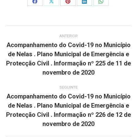
Share
Share
Share
Share
Share
on
on
on
on
on
Facebook
X
Pinterest
LinkedIn
WhatsApp
Post
ANTERIOR
navigation
Acompanhamento do Covid-19 no Município
de Nelas . Plano Municipal de Emergência e
Previous
Protecção Civil . Informação nº 225 de 11 de
post:
novembro de 2020
SEGUINTE
Acompanhamento do Covid-19 no Município
de Nelas . Plano Municipal de Emergência e
Next
Protecção Civil . Informação nº 226 de 12 de
post:
novembro de 2020