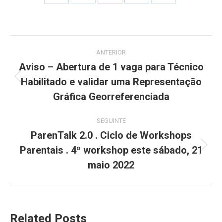
Share
Share
Share
Share
Share
on
on
on
on
on
Facebook
X
Pinterest
LinkedIn
WhatsApp
Post
ANTERIOR
navigation
Aviso – Abertura de 1 vaga para Técnico
Habilitado e validar uma Representação
Previous
post:
Gráfica Georreferenciada
SEGUINTE
ParenTalk 2.0 . Ciclo de Workshops
Parentais . 4º workshop este sábado, 21
Next
post:
maio 2022
Related Posts