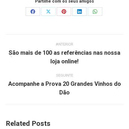
Partilhe com os seus amigos
Share
Share
Share
Share
Share
on
on
on
on
on
Facebook
X
Pinterest
LinkedIn
WhatsApp
Post
ANTERIOR
navigation
São mais de 100 as referências nas nossa
Previous
loja online!
post:
SEGUINTE
Acompanhe a Prova 20 Grandes Vinhos do
Next
Dão
post:
Related Posts