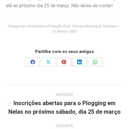
até ao próximo dia 25 de março. Não deixe de visitar!
Categories:
Ambiente e Proteção Civil
,
Câmara Municipal
,
Notícias
21 Março 2023
Partilhe com os seus amigos
Share
Share
Share
Share
Share
on
on
on
on
on
Facebook
X
Pinterest
LinkedIn
WhatsApp
Post
ANTERIOR
navigation
Inscrições abertas para o Plogging em
Previous
Nelas no próximo sábado, dia 25 de março
post:
SEGUINTE