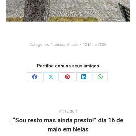
Categories:
Notícias
,
Saúde
12 Maio 2026
Partilhe com os seus amigos
Share
Share
Share
Share
Share
on
on
on
on
on
Facebook
X
Pinterest
LinkedIn
WhatsApp
Post
ANTERIOR
navigation
“Sou resto mas ainda presto!” dia 16 de
Previous
maio em Nelas
post: