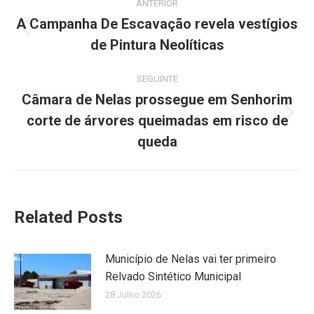
ANTERIOR
navigation
A Campanha De Escavação revela vestígios
Previous
de Pintura Neolíticas
post:
SEGUINTE
Câmara de Nelas prossegue em Senhorim
corte de árvores queimadas em risco de
Next
post:
queda
Related Posts
Município de Nelas vai ter primeiro
Relvado Sintético Municipal
28 Julho 2026