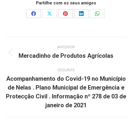
Partilhe com os seus amigos
Share
Share
Share
Share
Share
on
on
on
on
on
Facebook
X
Pinterest
LinkedIn
WhatsApp
Post
ANTERIOR
navigation
Mercadinho de Produtos Agrícolas
Previous
post:
SEGUINTE
Acompanhamento do Covid-19 no Município
de Nelas . Plano Municipal de Emergência e
Next
Protecção Civil . Informação nº 278 de 03 de
post:
janeiro de 2021