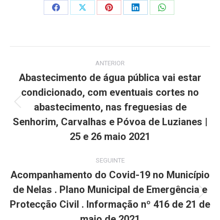
Share
Share
Share
Share
Share
on
on
on
on
on
Facebook
X
Pinterest
LinkedIn
WhatsApp
Post
ANTERIOR
navigation
Abastecimento de água pública vai estar
condicionado, com eventuais cortes no
abastecimento, nas freguesias de
Previous
post:
Senhorim, Carvalhas e Póvoa de Luzianes |
25 e 26 maio 2021
SEGUINTE
Acompanhamento do Covid-19 no Município
de Nelas . Plano Municipal de Emergência e
Next
Protecção Civil . Informação nº 416 de 21 de
post:
maio de 2021