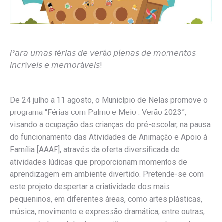
𝘗𝘢𝘳𝘢 𝘶𝘮𝘢𝘴 𝘧é𝘳𝘪𝘢𝘴 𝘥𝘦 𝘷𝘦𝘳ã𝘰 𝘱𝘭𝘦𝘯𝘢𝘴 𝘥𝘦 𝘮𝘰𝘮𝘦𝘯𝘵𝘰𝘴
𝘪𝘯𝘤𝘳í𝘷𝘦𝘪𝘴 𝘦 𝘮𝘦𝘮𝘰𝘳á𝘷𝘦𝘪𝘴!
De 24 julho a 11 agosto, o Município de Nelas promove o
programa “Férias com Palmo e Meio . Verão 2023”,
visando a ocupação das crianças do pré-escolar, na pausa
do funcionamento das Atividades de Animação e Apoio à
Família [AAAF], através da oferta diversificada de
atividades lúdicas que proporcionam momentos de
aprendizagem em ambiente divertido. Pretende-se com
este projeto despertar a criatividade dos mais
pequeninos, em diferentes áreas, como artes plásticas,
música, movimento e expressão dramática, entre outras,