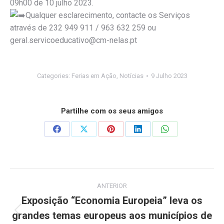
09h00 de 10 julho 2023.
Qualquer esclarecimento, contacte os Serviços
através de 232 949 911 / 963 632 259 ou
geral.servicoeducativo@cm-nelas.pt
Categories:
Ferias em Ação
,
Notícias
9 Julho 2023
Partilhe com os seus amigos
Share
Share
Share
Share
Share
on
on
on
on
on
Facebook
X
Pinterest
LinkedIn
WhatsApp
Post
ANTERIOR
navigation
Exposição “Economia Europeia” leva os
grandes temas europeus aos municípios de
Previous