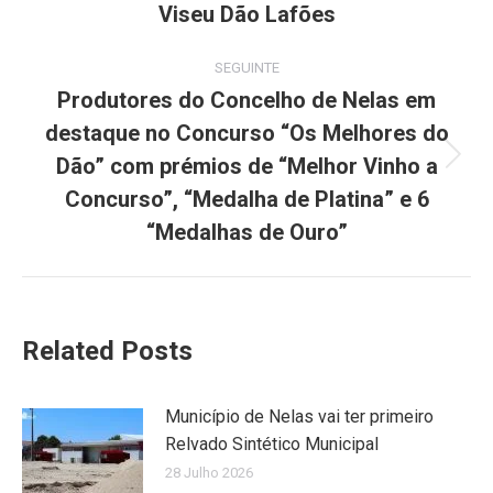
post:
Viseu Dão Lafões
SEGUINTE
Produtores do Concelho de Nelas em
destaque no Concurso “Os Melhores do
Dão” com prémios de “Melhor Vinho a
Next
post:
Concurso”, “Medalha de Platina” e 6
“Medalhas de Ouro”
Related Posts
Município de Nelas vai ter primeiro
Relvado Sintético Municipal
28 Julho 2026