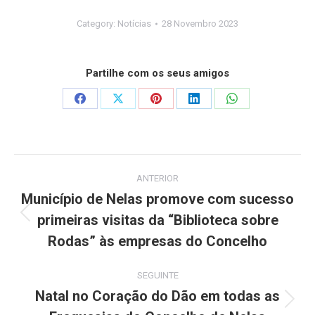
Category:
Notícias
28 Novembro 2023
Partilhe com os seus amigos
Share
Share
Share
Share
Share
on
on
on
on
on
Facebook
X
Pinterest
LinkedIn
WhatsApp
Post
ANTERIOR
navigation
Município de Nelas promove com sucesso
primeiras visitas da “Biblioteca sobre
Previous
post:
Rodas” às empresas do Concelho
SEGUINTE
Natal no Coração do Dão em todas as
Next