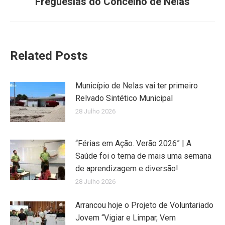
Freguesias do Concelho de Nelas
post:
Related Posts
Município de Nelas vai ter primeiro
Relvado Sintético Municipal
28 Julho 2026
“Férias em Ação. Verão 2026” | A
Saúde foi o tema de mais uma semana
de aprendizagem e diversão!
28 Julho 2026
Arrancou hoje o Projeto de Voluntariado
Jovem “Vigiar e Limpar, Vem