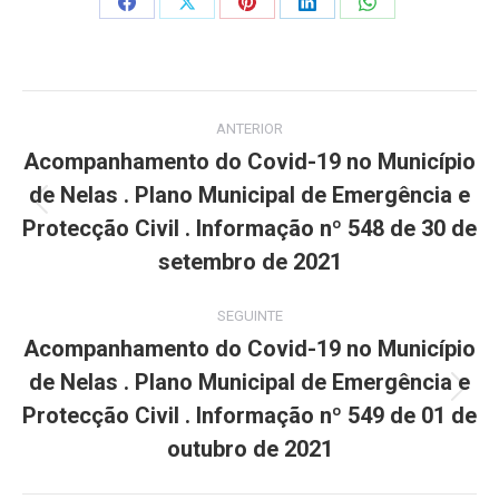
Share
Share
Share
Share
Share
on
on
on
on
on
Facebook
X
Pinterest
LinkedIn
WhatsApp
Post
ANTERIOR
navigation
Acompanhamento do Covid-19 no Município
de Nelas . Plano Municipal de Emergência e
Previous
Protecção Civil . Informação nº 548 de 30 de
post:
setembro de 2021
SEGUINTE
Acompanhamento do Covid-19 no Município
de Nelas . Plano Municipal de Emergência e
Next
Protecção Civil . Informação nº 549 de 01 de
post:
outubro de 2021