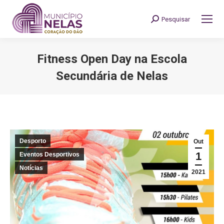
Pesquisar
Search:
Fitness Open Day na Escola
Secundária de Nelas
You are here:
Desporto
Out
1
Eventos Desportivos
Notícias
2021