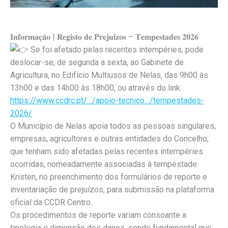
𝐈𝐧𝐟𝐨𝐫𝐦𝐚𝐜̧𝐚̃𝐨 | 𝐑𝐞𝐠𝐢𝐬𝐭𝐨 𝐝𝐞 𝐏𝐫𝐞𝐣𝐮𝐢́𝐳𝐨𝐬 – 𝐓𝐞𝐦𝐩𝐞𝐬𝐭𝐚𝐝𝐞𝐬 𝟐𝟎𝟐𝟔
Se foi afetado pelas recentes intempéries, pode
deslocar-se, de segunda a sexta, ao Gabinete de
Agricultura, no Edifício Multiusos de Nelas, das 9h00 às
13h00 e das 14h00 às 18h00, ou através do link:
https://www.ccdrc.pt/…/apoio-tecnico…/tempestades-
2026/
O Município de Nelas apoia todos as pessoas singulares,
empresas, agricultores e outras entidades do Concelho,
que tenham sido afetadas pelas recentes intempéries
ocorridas, nomeadamente associadas à tempestade
Kristen, no preenchimento dos formulários de reporte e
inventariação de prejuízos, para submissão na plataforma
oficial da CCDR Centro.
Os procedimentos de reporte variam consoante a
tipologia e dimensão dos danos, sendo fundamental que