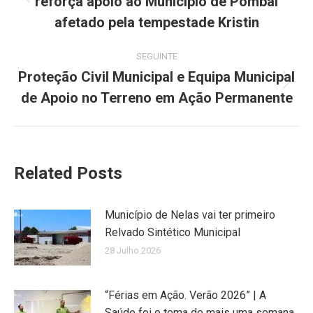
reforça apoio ao Município de Pombal
Previous
post:
afetado pela tempestade Kristin
SEGUINTE
Proteção Civil Municipal e Equipa Municipal
Next
de Apoio no Terreno em Ação Permanente
post:
Related Posts
Município de Nelas vai ter primeiro
Relvado Sintético Municipal
28 Julho 2026
“Férias em Ação. Verão 2026” | A
Saúde foi o tema de mais uma semana