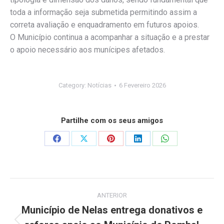
toda a informação seja submetida permitindo assim a
correta avaliação e enquadramento em futuros apoios.
O Município continua a acompanhar a situação e a prestar
o apoio necessário aos munícipes afetados.
Category:
Notícias
6 Fevereiro 2026
Partilhe com os seus amigos
Share
Share
Share
Share
Share
on
on
on
on
on
Facebook
X
Pinterest
LinkedIn
WhatsApp
Post
ANTERIOR
navigation
Município de Nelas entrega donativos e