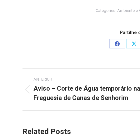
Categories:
Ambiente e P
Partilhe
Share
Sh
on
on
Facebook
X
Post
ANTERIOR
navigation
Aviso – Corte de Água temporário n
Previous
Freguesia de Canas de Senhorim
post:
Related Posts