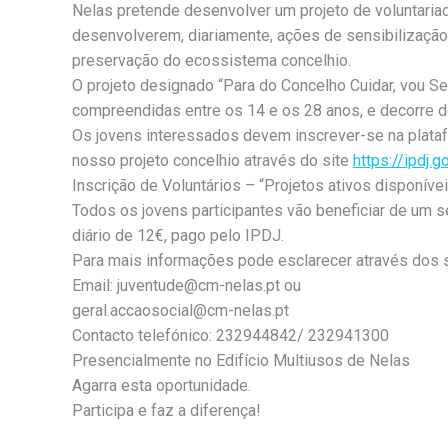
Nelas pretende desenvolver um projeto de voluntaria
desenvolverem, diariamente, ações de sensibilização 
preservação do ecossistema concelhio.
O projeto designado “Para do Concelho Cuidar, vou Sen
compreendidas entre os 14 e os 28 anos, e decorre d
Os jovens interessados devem inscrever-se na plat
nosso projeto concelhio através do site
https://ipdj.
Inscrição de Voluntários – “Projetos ativos disponívei
Todos os jovens participantes vão beneficiar de um s
diário de 12€, pago pelo IPDJ.
Para mais informações pode esclarecer através dos 
Email: juventude@cm-nelas.pt ou
geral.accaosocial@cm-nelas.pt
Contacto telefónico: 232944842/ 232941300
Presencialmente no Edifício Multiusos de Nelas
Agarra esta oportunidade.
Participa e faz a diferença!