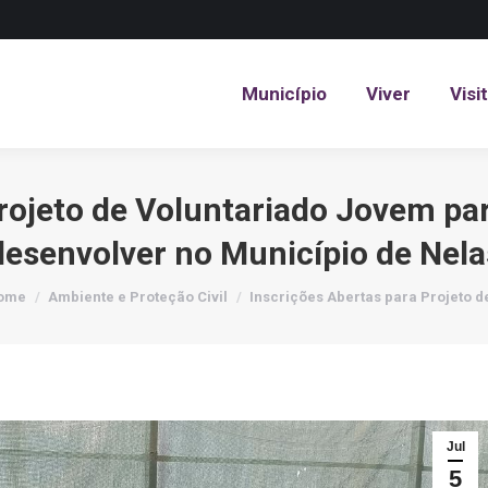
Município
Viver
Visi
Município
Viver
Visi
rojeto de Voluntariado Jovem par
desenvolver no Município de Nela
u are here:
ome
Ambiente e Proteção Civil
Inscrições Abertas para Projeto 
Jul
5