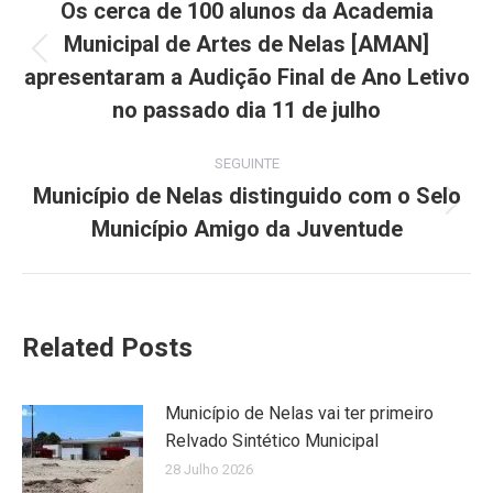
navigation
Os cerca de 100 alunos da Academia
Municipal de Artes de Nelas [AMAN]
Previous
apresentaram a Audição Final de Ano Letivo
post:
no passado dia 11 de julho
SEGUINTE
Município de Nelas distinguido com o Selo
Next
Município Amigo da Juventude
post:
Related Posts
Município de Nelas vai ter primeiro
Relvado Sintético Municipal
28 Julho 2026