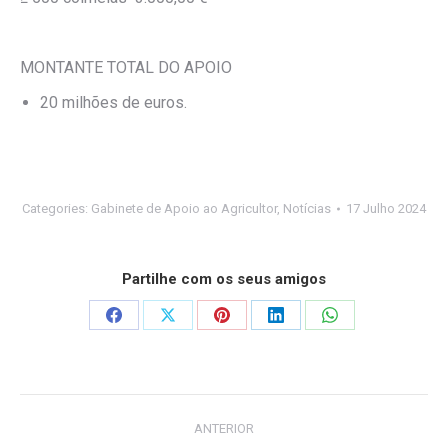
MONTANTE TOTAL DO APOIO
20 milhões de euros.
Categories:
Gabinete de Apoio ao Agricultor
,
Notícias
17 Julho 2024
Partilhe com os seus amigos
Share
Share
Share
Share
Share
on
on
on
on
on
Facebook
X
Pinterest
LinkedIn
WhatsApp
Post
ANTERIOR