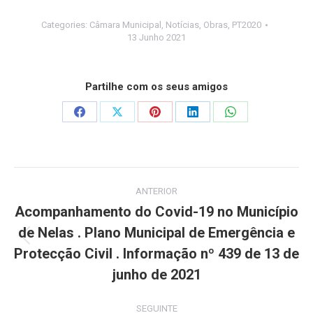
Categories:
Câmara Municipal
,
Notícias
,
Obras
,
PT2020
13 Junho 2021
Partilhe com os seus amigos
Share
Share
Share
Share
Share
on
on
on
on
on
Facebook
X
Pinterest
LinkedIn
WhatsApp
Post
ANTERIOR
navigation
Acompanhamento do Covid-19 no Município
de Nelas . Plano Municipal de Emergência e
Previous
Protecção Civil . Informação nº 439 de 13 de
post:
junho de 2021
SEGUINTE