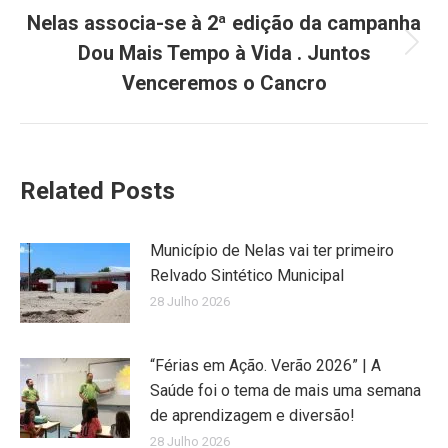
Nelas associa-se à 2ª edição da campanha
Dou Mais Tempo à Vida . Juntos
Next
post:
Venceremos o Cancro
Related Posts
Município de Nelas vai ter primeiro
Relvado Sintético Municipal
28 Julho 2026
“Férias em Ação. Verão 2026” | A
Saúde foi o tema de mais uma semana
de aprendizagem e diversão!
28 Julho 2026