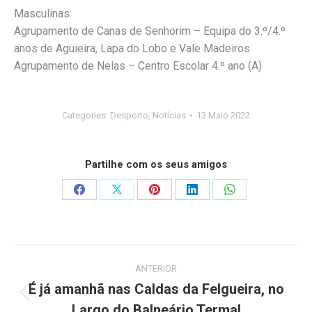
Masculinas:
Agrupamento de Canas de Senhorim – Equipa do 3.º/4.º
anos de Aguieira, Lapa do Lobo e Vale Madeiros
Agrupamento de Nelas – Centro Escolar 4.º ano (A)
Categories:
Desporto
,
Notícias
13 Maio 2022
Partilhe com os seus amigos
Share
Share
Share
Share
Share
on
on
on
on
on
Facebook
X
Pinterest
LinkedIn
WhatsApp
Post
ANTERIOR
navigation
É já amanhã nas Caldas da Felgueira, no
Previous
Largo do Balneário Termal