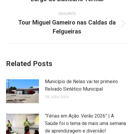
post:
SEGUINTE
Tour Miguel Gameiro nas Caldas da
Next
Felgueiras
post:
Related Posts
Município de Nelas vai ter primeiro
Relvado Sintético Municipal
28 Julho 2026
“Férias em Ação. Verão 2026” | A
Saúde foi o tema de mais uma semana
de aprendizagem e diversão!