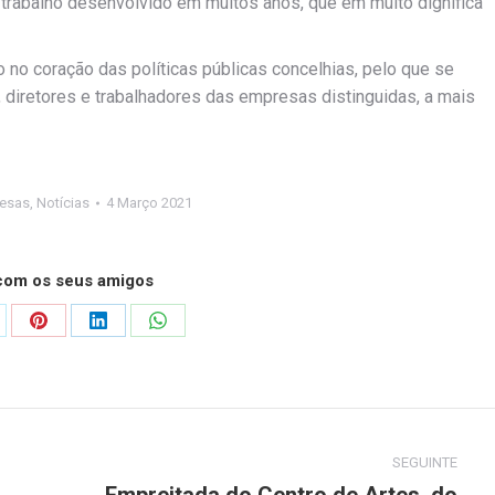
 trabalho desenvolvido em muitos anos, que em muito dignifica
 no coração das políticas públicas concelhias, pelo que se
diretores e trabalhadores das empresas distinguidas, a mais
esas
,
Notícias
4 Março 2021
 com os seus amigos
are
Share
Share
Share
on
on
on
Pinterest
LinkedIn
WhatsApp
SEGUINTE
Empreitada do Centro de Artes, do