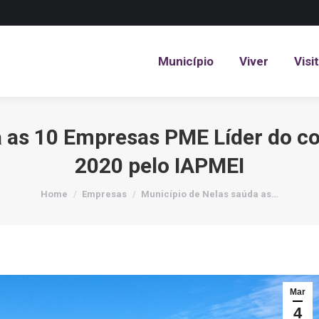
Município
Viver
Visi
Município
Viver
Visi
a as 10 Empresas PME Líder do c
2020 pelo IAPMEI
You are here:
Home
Empresas
Município de Nelas saúda as…
Mar
4