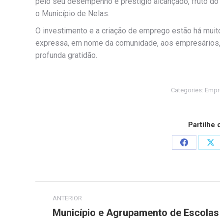
pelo seu desempenho e prestígio alcançado, fruto do
o Município de Nelas.
O investimento e a criação de emprego estão há muito
expressa, em nome da comunidade, aos empresários, 
profunda gratidão.
Categories:
Empr
Partilhe
Share
Sh
on
on
Facebook
X
Post
ANTERIOR
navigation
Município e Agrupamento de Escolas