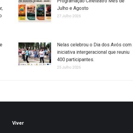
Programação Cineteatro Mês de
r,
Julho e Agosto
o
27 Julho 2026
de
Nelas celebrou o Dia dos Avós com
iniciativa intergeracional que reuniu
400 participantes.
25 Julho 2026
Viver