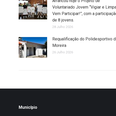
Arrancou hoje o Projeto de
Voluntariado Jovem “Vigiar e Limpa
Vem Participar!”, com a participaçã
de 8 jovens.
28 Julho 2026
Requalificação do Polidesportivo 
Moreira
26 Julho 2026
Município