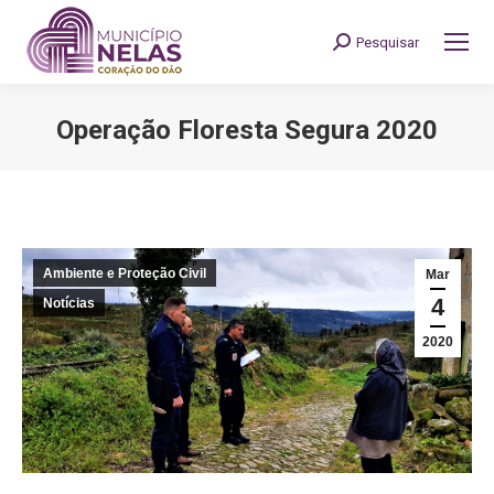
Pesquisar
Search:
Operação Floresta Segura 2020
You are here:
Ambiente e Proteção Civil
Mar
4
Notícias
2020