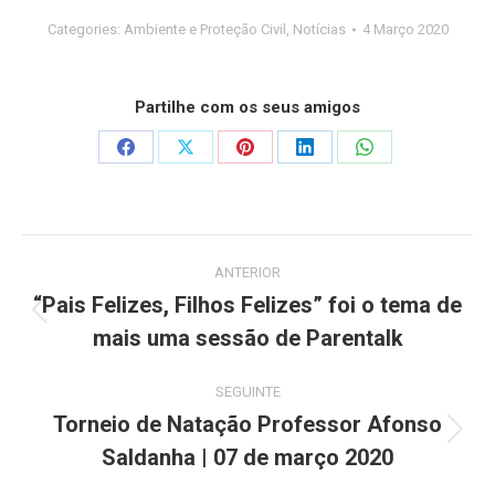
Categories:
Ambiente e Proteção Civil
,
Notícias
4 Março 2020
Partilhe com os seus amigos
Share
Share
Share
Share
Share
on
on
on
on
on
Facebook
X
Pinterest
LinkedIn
WhatsApp
Post
ANTERIOR
navigation
“Pais Felizes, Filhos Felizes” foi o tema de
Previous
mais uma sessão de Parentalk
post:
SEGUINTE
Torneio de Natação Professor Afonso
Next
Saldanha | 07 de março 2020
post: