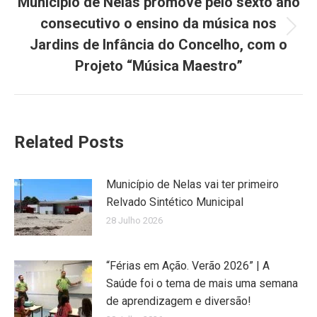
Município de Nelas promove pelo sexto ano
consecutivo o ensino da música nos
Next
Jardins de Infância do Concelho, com o
post:
Projeto “Música Maestro”
Related Posts
Município de Nelas vai ter primeiro
Relvado Sintético Municipal
28 Julho 2026
“Férias em Ação. Verão 2026” | A
Saúde foi o tema de mais uma semana
de aprendizagem e diversão!