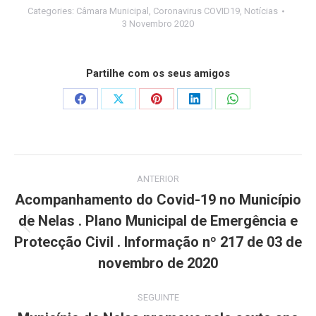
Categories:
Câmara Municipal
,
Coronavirus COVID19
,
Notícias
3 Novembro 2020
Partilhe com os seus amigos
Share
Share
Share
Share
Share
on
on
on
on
on
Facebook
X
Pinterest
LinkedIn
WhatsApp
Post
ANTERIOR
navigation
Acompanhamento do Covid-19 no Município
de Nelas . Plano Municipal de Emergência e
Previous
Protecção Civil . Informação nº 217 de 03 de
post:
novembro de 2020
SEGUINTE