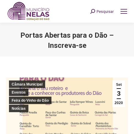
Pesquisar
Search:
Portas Abertas para o Dão –
Inscreva-se
You are here:
Câmara Municipal
Set
3
Eventos
Feira do Vinho do Dão
2020
Notícias