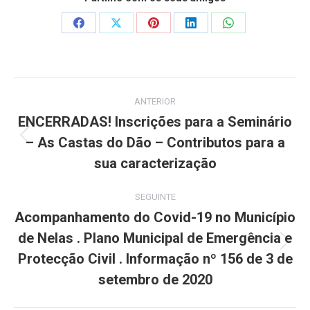
Share
Share
Share
Share
Share
on
on
on
on
on
Facebook
X
Pinterest
LinkedIn
WhatsApp
Post
ANTERIOR
navigation
ENCERRADAS! Inscrições para a Seminário
– As Castas do Dão – Contributos para a
Previous
post:
sua caracterização
SEGUINTE
Acompanhamento do Covid-19 no Município
de Nelas . Plano Municipal de Emergência e
Next
Protecção Civil . Informação nº 156 de 3 de
post:
setembro de 2020