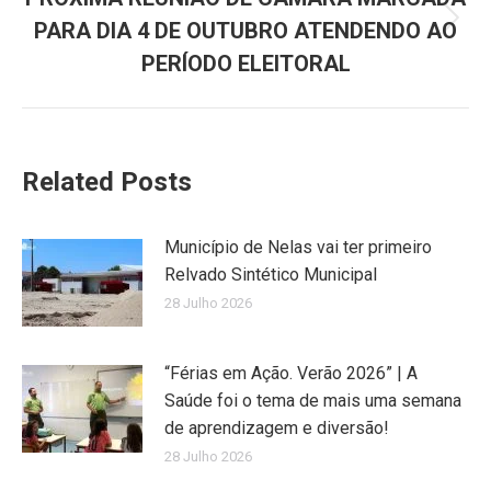
PARA DIA 4 DE OUTUBRO ATENDENDO AO
Next
post:
PERÍODO ELEITORAL
Related Posts
Município de Nelas vai ter primeiro
Relvado Sintético Municipal
28 Julho 2026
“Férias em Ação. Verão 2026” | A
Saúde foi o tema de mais uma semana
de aprendizagem e diversão!
28 Julho 2026