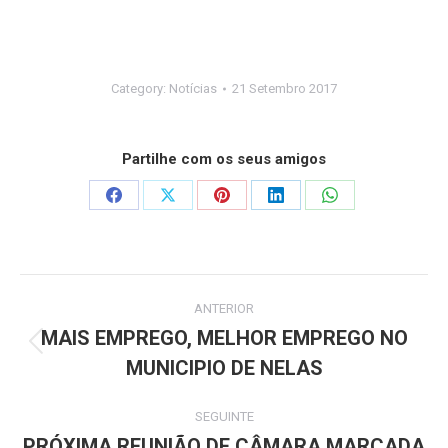
Category:
Notícias
21 Setembro 2017
Partilhe com os seus amigos
Share
Share
Share
Share
Share
on
on
on
on
on
Facebook
X
Pinterest
LinkedIn
WhatsApp
Post
ANTERIOR
navigation
MAIS EMPREGO, MELHOR EMPREGO NO
Previous
MUNICIPIO DE NELAS
post:
SEGUINTE
PRÓXIMA REUNIÃO DE CÂMARA MARCADA